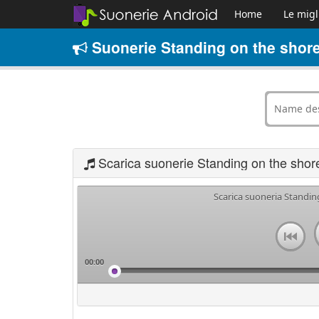
Home
Le migl
Suonerie Standing on the shore
Scarica suonerie Standing on the sho
Scarica suoneria Standin
00:00