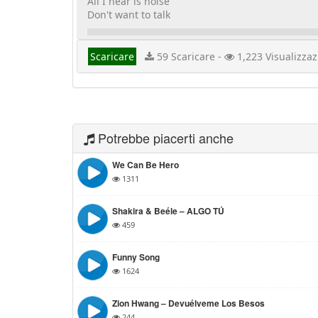
All I hear is noise
Don't want to talk
Scaricare
59 Scaricare -
1,223 Visualizzaz
Potrebbe piacerti anche
We Can Be Hero
1311
Shakira & Beéle – ALGO TÚ
459
Funny Song
1624
Zion Hwang – Devuélveme Los Besos
244