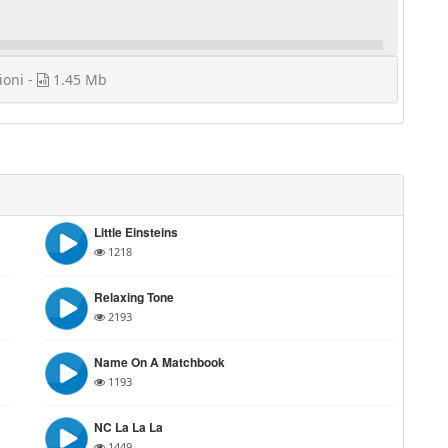
ioni -
1.45 Mb
Little Einsteins
1218
Relaxing Tone
2193
Name On A Matchbook
1193
NC La La La
1449