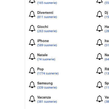
(165 suonerie)
(55
Divertenti
Dj
(811 suonerie)
(15
Giochi
Ha
(263 suonerie)
(28
iPhone
Ita
(589 suonerie)
(51
Natale
Na
(74 suonerie)
(64
Pop
R
(1774 suonerie)
(13
Samsung
Sp
(339 suonerie)
(11
Vacanza
Va
(381 suonerie)
(38