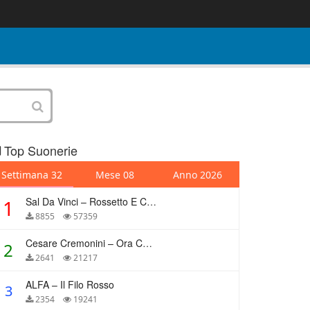
Top Suonerie
Settimana 32
Mese 08
Anno 2026
Sal Da Vinci – Rossetto E Caffè
1
8855
57359
Cesare Cremonini – Ora Che Non Ho Più Te
2
2641
21217
ALFA – Il Filo Rosso
3
2354
19241