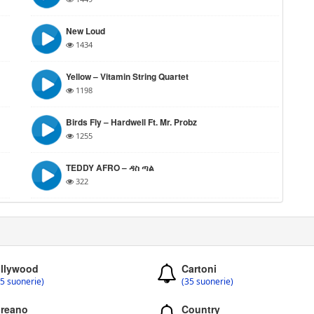
New Loud
1434
Yellow – Vitamin String Quartet
1198
Birds Fly – Hardwell Ft. Mr. Probz
1255
TEDDY AFRO – ዳስ ጣል
322
llywood
Cartoni
5 suonerie)
(35 suonerie)
reano
Country