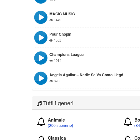
MAGIC MUSIC
1449
Pour Chopin
1553
Champions League
1914
Ángela Aguilar – Nadie Se Va Como Llegó
828
Tutti i generi
Animale
Bo
(200 suonerie)
(34
Classica
Co