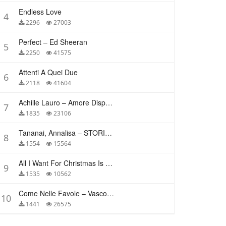
Endless Love
4
2296
27003
Perfect – Ed Sheeran
5
2250
41575
Attenti A Quei Due
6
2118
41604
Achille Lauro – Amore Disperato
7
1835
23106
Tananai, Annalisa – STORIE BREVI
8
1554
15564
All I Want For Christmas Is You – Mariah Carey
9
1535
10562
Come Nelle Favole – Vasco Rossi
10
1441
26575