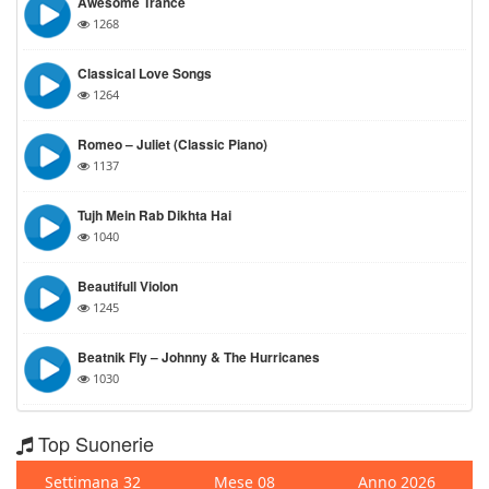
Awesome Trance
1268
Classical Love Songs
1264
Romeo – Juliet (Classic Piano)
1137
Tujh Mein Rab Dikhta Hai
1040
Beautifull Violon
1245
Beatnik Fly – Johnny & The Hurricanes
1030
Top Suonerie
Settimana 32
Mese 08
Anno 2026