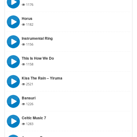
1176
Horus
1182
Instrumental Ring
1156
This Is How We Do
1158
Kiss The Rain – Yiruma
2521
Bansuri
1226
Celtic Music 7
1283