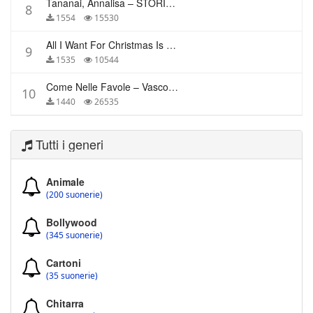
Tananai, Annalisa – STORIE BREVI
8
1554
15530
All I Want For Christmas Is You – Mariah Carey
9
1535
10544
Come Nelle Favole – Vasco Rossi
10
1440
26535
Tutti i generi
Animale
(200 suonerie)
Bollywood
(345 suonerie)
Cartoni
(35 suonerie)
Chitarra