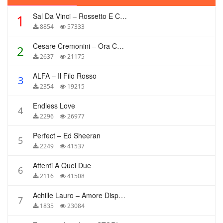
Sal Da Vinci – Rossetto E Caffè
1
8854
57333
Cesare Cremonini – Ora Che Non Ho Più Te
2
2637
21175
ALFA – Il Filo Rosso
3
2354
19215
Endless Love
4
2296
26977
Perfect – Ed Sheeran
5
2249
41537
Attenti A Quei Due
6
2116
41508
Achille Lauro – Amore Disperato
7
1835
23084