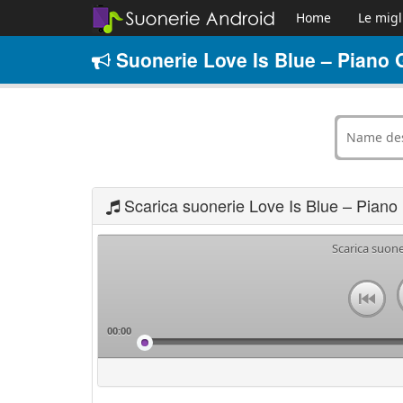
Home
Le migl
Suonerie Love Is Blue – Piano G
Scarica suonerie Love Is Blue – Piano
Scarica suone
00:00