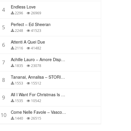
Endless Love
4
2296
26969
Perfect – Ed Sheeran
5
2248
41523
Attenti A Quei Due
6
2116
41482
Achille Lauro – Amore Disperato
7
1835
23078
Tananai, Annalisa – STORIE BREVI
8
1553
15512
All I Want For Christmas Is You – Mariah Carey
9
1535
10542
Come Nelle Favole – Vasco Rossi
10
1440
26515