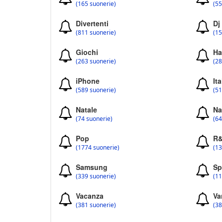
(165 suonerie)
(55
Divertenti
Dj
(811 suonerie)
(15
Giochi
Ha
(263 suonerie)
(28
iPhone
Ita
(589 suonerie)
(51
Natale
Na
(74 suonerie)
(64
Pop
R
(1774 suonerie)
(13
Samsung
Sp
(339 suonerie)
(11
Vacanza
Va
(381 suonerie)
(38