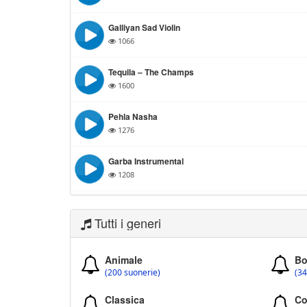
Galliyan Sad Violin
1066
Tequila – The Champs
1600
Pehla Nasha
1276
Garba Instrumental
1208
Tutti i generi
Animale
Bo
(200 suonerie)
(34
Classica
Co