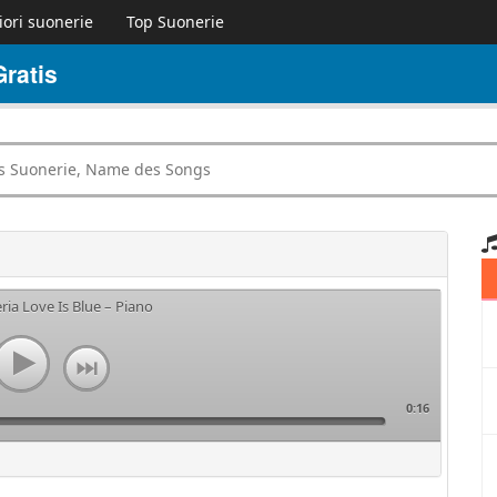
iori suonerie
Top Suonerie
ratis
ria Love Is Blue – Piano
0:16