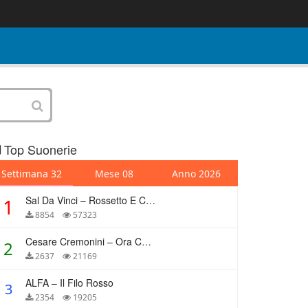
Top Suonerie
Settimana 32
Mese 08
Anno 2026
Sal Da Vinci – Rossetto E Caffè
1
8854
57323
Cesare Cremonini – Ora Che Non Ho Più Te
2
2637
21169
ALFA – Il Filo Rosso
3
2354
19205