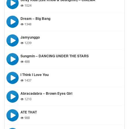
1024
Dream – Big Bang
1348
Jamyunggo
1239
Sungmin – DANCING UNDER THE STARS
488
I Think I Love You
1437
Abracadabra – Brown Eyes Girl
1210
ATE THAT
988