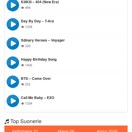
KiiiKiii – 404 (New Era)
494
Day By Day – T-Ara
1258
Xdinary Heroes – Voyager
320
Happy Birthday Song
1426
BTS – Come Over
252
Call Me Baby – EXO
1334
Top Suonerie
Settimana 32
Mese 08
Anno 2026