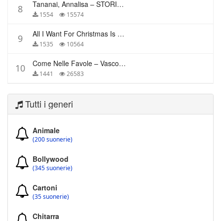
Tananai, Annalisa – STORIE BREVI
8
1554
15574
All I Want For Christmas Is You – Mariah Carey
9
1535
10564
Come Nelle Favole – Vasco Rossi
10
1441
26583
Tutti i generi
Animale
(200 suonerie)
Bollywood
(345 suonerie)
Cartoni
(35 suonerie)
Chitarra