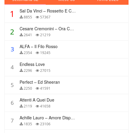
Sal Da Vinci – Rossetto E Caffè
1
8855
57367
Cesare Cremonini – Ora Che Non Ho Più Te
2
2641
21219
ALFA – Il Filo Rosso
3
2354
19245
Endless Love
4
2296
27015
Perfect – Ed Sheeran
5
2250
41591
Attenti A Quei Due
6
2119
41658
Achille Lauro – Amore Disperato
7
1835
23106