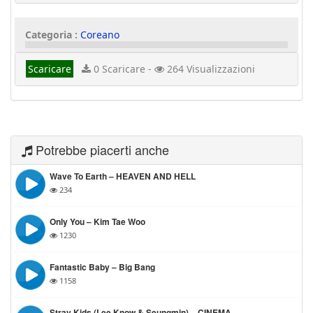
Categoria :
Coreano
Scaricare
0 Scaricare -
264 Visualizzazioni
Potrebbe piacerti anche
Wave To Earth – HEAVEN AND HELL
234
Only You – Kim Tae Woo
1230
Fantastic Baby – Big Bang
1158
Stray Kids (Lee Know & Seungmin) – CINEMA