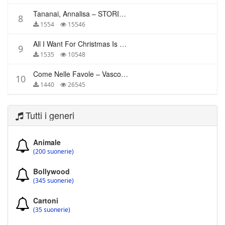
Tananai, Annalisa – STORIE BREVI
8
1554
15546
All I Want For Christmas Is You – Mariah Carey
9
1535
10548
Come Nelle Favole – Vasco Rossi
10
1440
26545
Tutti i generi
Animale
(200 suonerie)
Bollywood
(345 suonerie)
Cartoni
(35 suonerie)