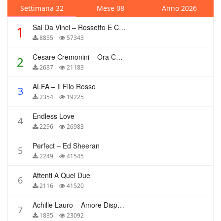
Settimana 32
Mese 08
Anno 2026
Sal Da Vinci – Rossetto E Caffè
1
8855
57343
Cesare Cremonini – Ora Che Non Ho Più Te
2
2637
21183
ALFA – Il Filo Rosso
3
2354
19225
Endless Love
4
2296
26983
Perfect – Ed Sheeran
5
2249
41545
Attenti A Quei Due
6
2116
41520
Achille Lauro – Amore Disperato
7
1835
23092