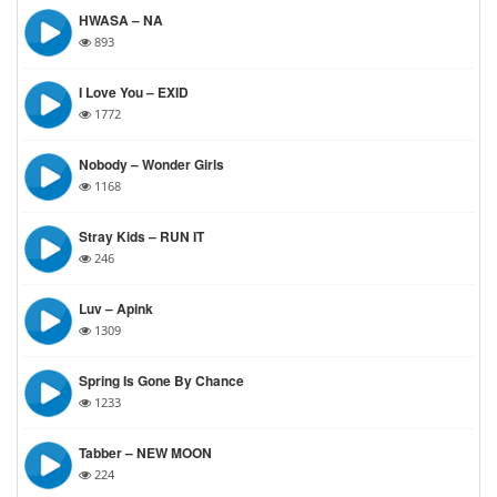
HWASA – NA
893
I Love You – EXID
1772
Nobody – Wonder Girls
1168
Stray Kids – RUN IT
246
Luv – Apink
1309
Spring Is Gone By Chance
1233
Tabber – NEW MOON
224