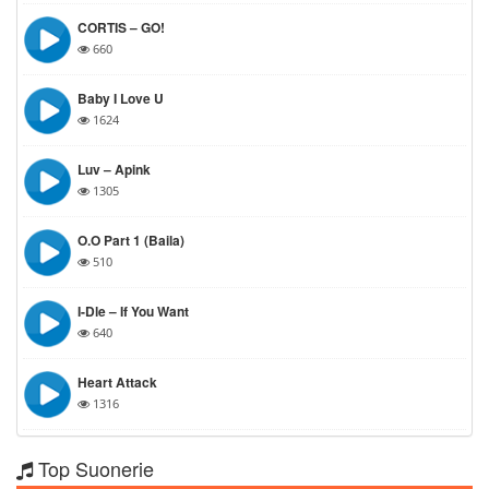
CORTIS – GO!
660
Baby I Love U
1624
Luv – Apink
1305
O.O Part 1 (Baila)
510
I-Dle – If You Want
640
Heart Attack
1316
Top Suonerie