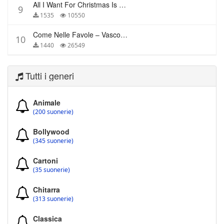
All I Want For Christmas Is You – Mariah Carey
9
1535
10550
Come Nelle Favole – Vasco Rossi
10
1440
26549
Tutti i generi
Animale
(200 suonerie)
Bollywood
(345 suonerie)
Cartoni
(35 suonerie)
Chitarra
(313 suonerie)
Classica