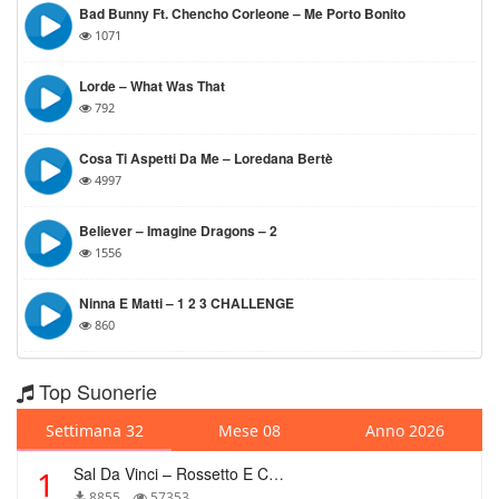
Bad Bunny Ft. Chencho Corleone – Me Porto Bonito
1071
Lorde – What Was That
792
Cosa Ti Aspetti Da Me – Loredana Bertè
4997
Believer – Imagine Dragons – 2
1556
Ninna E Matti – 1 2 3 CHALLENGE
860
Top Suonerie
Settimana 32
Mese 08
Anno 2026
Sal Da Vinci – Rossetto E Caffè
1
8855
57353