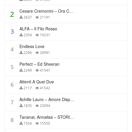
Cesare Cremonini – Ora Che Non Ho Più Te
2
2637
21191
ALFA – Il Filo Rosso
3
2354
19231
Endless Love
4
2296
26991
Perfect – Ed Sheeran
5
2249
41547
Attenti A Quei Due
6
2117
41542
Achille Lauro – Amore Disperato
7
1835
23094
Tananai, Annalisa – STORIE BREVI
8
1554
15550