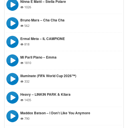
Ninna E Matti – Stella Polare
1026
Bruno Mars – Cha Cha Cha
562
Ermal Meta – IL CAMPIONE
818
Mi Parli Piano – Emma
1810
Illuminate (FIFA World Cup 2026™)
332
Heavy – LINKIN PARK & Kiiara
1435
Maddox Batson – I Don’t Like You Anymore
790