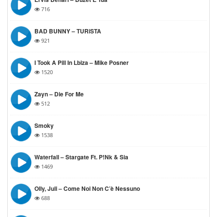
716
BAD BUNNY – TURiSTA
921
I Took A Pill In Lbiza – Mike Posner
1520
Zayn – Die For Me
512
Smoky
1538
Waterfall – Stargate Ft. P!nk & Sia
1469
Olly, Juli – Come Noi Non C’è Nessuno
688