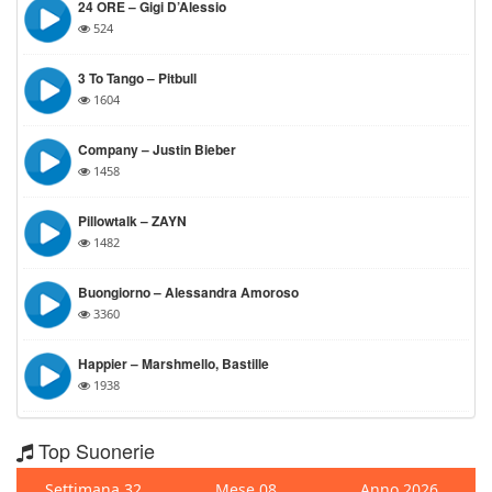
24 ORE – Gigi D’Alessio
524
3 To Tango – Pitbull
1604
Company – Justin Bieber
1458
Pillowtalk – ZAYN
1482
Buongiorno – Alessandra Amoroso
3360
Happier – Marshmello, Bastille
1938
Top Suonerie
Settimana 32
Mese 08
Anno 2026