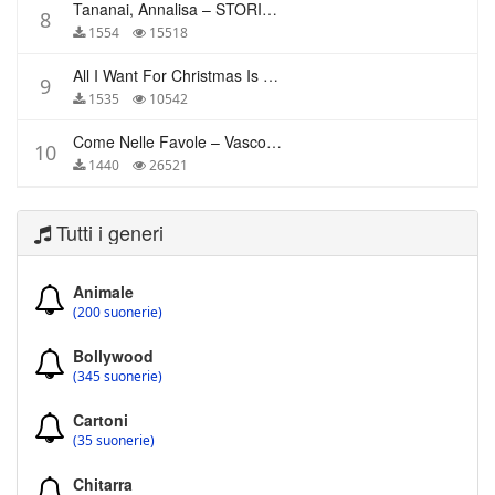
Tananai, Annalisa – STORIE BREVI
8
1554
15518
All I Want For Christmas Is You – Mariah Carey
9
1535
10542
Come Nelle Favole – Vasco Rossi
10
1440
26521
Tutti i generi
Animale
(200 suonerie)
Bollywood
(345 suonerie)
Cartoni
(35 suonerie)
Chitarra