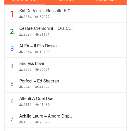
Sal Da Vinci – Rossetto E Caffè
1
8854
57327
Cesare Cremonini – Ora Che Non Ho Più Te
2
2637
21171
ALFA – Il Filo Rosso
3
2354
19209
Endless Love
4
2296
26971
Perfect – Ed Sheeran
5
2248
41527
Attenti A Quei Due
6
2116
41486
Achille Lauro – Amore Disperato
7
1835
23078