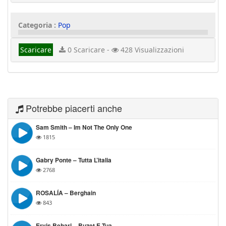
Categoria :
Pop
Scaricare
0 Scaricare -
428 Visualizzazioni
Potrebbe piacerti anche
Sam Smith – Im Not The Only One
1815
Gabry Ponte – Tutta L’italia
2768
ROSALÍA – Berghain
843
Ervis Behari – Buzet E Tua