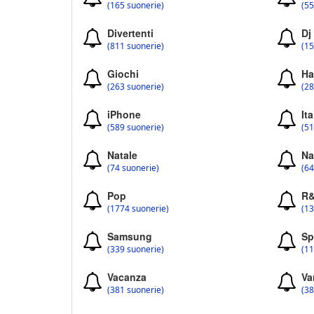
(165 suonerie)
(55
Divertenti
Dj
(811 suonerie)
(15
Giochi
Ha
(263 suonerie)
(28
iPhone
Ita
(589 suonerie)
(51
Natale
Na
(74 suonerie)
(64
Pop
R
(1774 suonerie)
(13
Samsung
Sp
(339 suonerie)
(11
Vacanza
Va
(381 suonerie)
(38