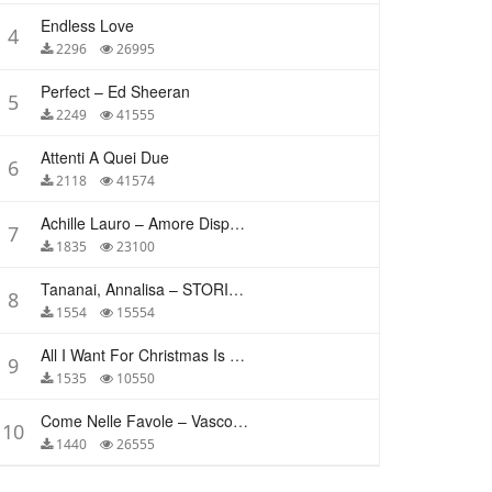
Endless Love
4
2296
26995
Perfect – Ed Sheeran
5
2249
41555
Attenti A Quei Due
6
2118
41574
Achille Lauro – Amore Disperato
7
1835
23100
Tananai, Annalisa – STORIE BREVI
8
1554
15554
All I Want For Christmas Is You – Mariah Carey
9
1535
10550
Come Nelle Favole – Vasco Rossi
10
1440
26555