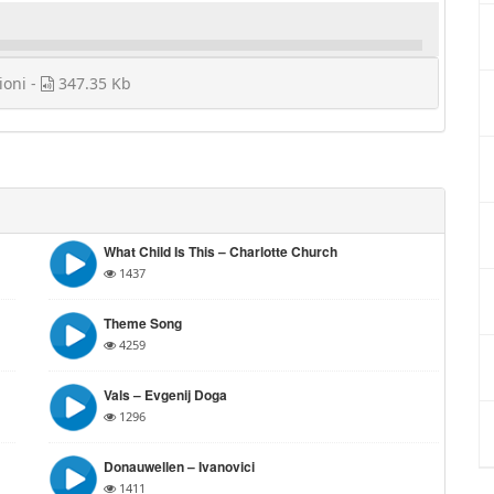
ioni -
347.35 Kb
What Child Is This – Charlotte Church
1437
Theme Song
4259
Vals – Evgenij Doga
1296
Donauwellen – Ivanovici
1411