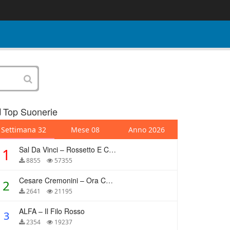
Top Suonerie
Settimana 32
Mese 08
Anno 2026
Sal Da Vinci – Rossetto E Caffè
1
8855
57355
Cesare Cremonini – Ora Che Non Ho Più Te
2
2641
21195
ALFA – Il Filo Rosso
3
2354
19237