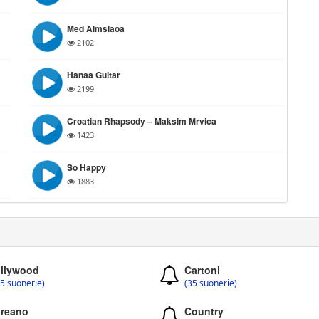
Med Almslaoa
2102
Hanaa Guitar
2199
Croatian Rhapsody – Maksim Mrvica
1423
So Happy
1883
llywood
Cartoni
5 suonerie)
(35 suonerie)
reano
Country