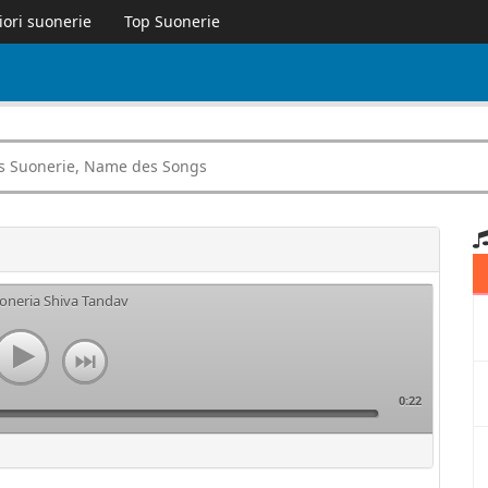
iori suonerie
Top Suonerie
uoneria Shiva Tandav
0:22