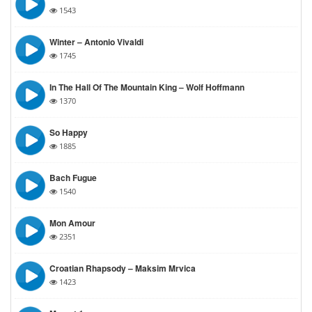
1543
Winter – Antonio Vivaldi
1745
In The Hall Of The Mountain King – Wolf Hoffmann
1370
So Happy
1885
Bach Fugue
1540
Mon Amour
2351
Croatian Rhapsody – Maksim Mrvica
1423