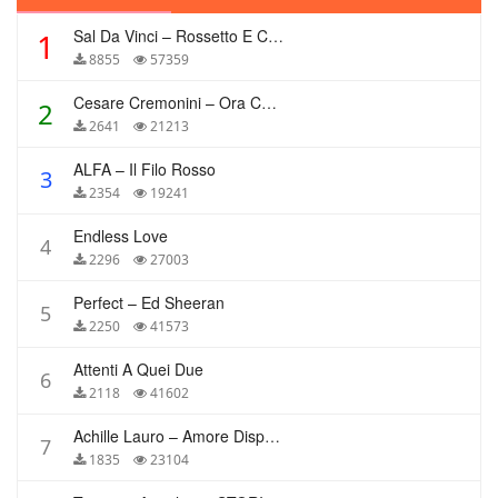
Sal Da Vinci – Rossetto E Caffè
1
8855
57359
Cesare Cremonini – Ora Che Non Ho Più Te
2
2641
21213
ALFA – Il Filo Rosso
3
2354
19241
Endless Love
4
2296
27003
Perfect – Ed Sheeran
5
2250
41573
Attenti A Quei Due
6
2118
41602
Achille Lauro – Amore Disperato
7
1835
23104