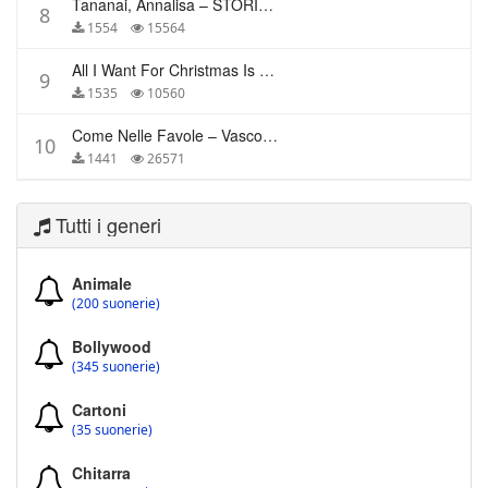
Tananai, Annalisa – STORIE BREVI
8
1554
15564
All I Want For Christmas Is You – Mariah Carey
9
1535
10560
Come Nelle Favole – Vasco Rossi
10
1441
26571
Tutti i generi
Animale
(200 suonerie)
Bollywood
(345 suonerie)
Cartoni
(35 suonerie)
Chitarra