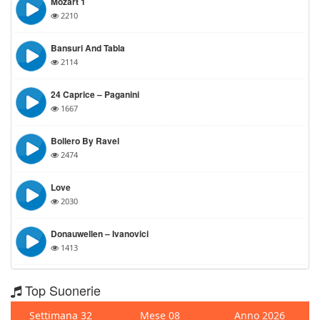
Mozart 1
2210
Bansuri And Tabla
2114
24 Caprice – Paganini
1667
Bollero By Ravel
2474
Love
2030
Donauwellen – Ivanovici
1413
Top Suonerie
Settimana 32
Mese 08
Anno 2026