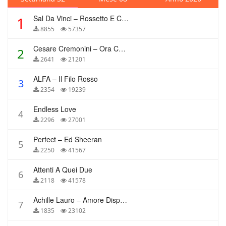
Sal Da Vinci – Rossetto E Caffè
1
8855
57357
Cesare Cremonini – Ora Che Non Ho Più Te
2
2641
21201
ALFA – Il Filo Rosso
3
2354
19239
Endless Love
4
2296
27001
Perfect – Ed Sheeran
5
2250
41567
Attenti A Quei Due
6
2118
41578
Achille Lauro – Amore Disperato
7
1835
23102