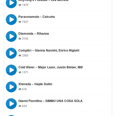
1479
Paracetamolo – Calcutta
1927
Diamonds – Rihanna
3105
Complici – Gianna Nannini, Enrico Nigiotti
2363
Cold Water – Major Lazer, Justin Bieber, MØ
1371
Xhensila – Hajde Dalim
616
Gianni Fiorellino – SIMMO UNA COSA SOLA
624