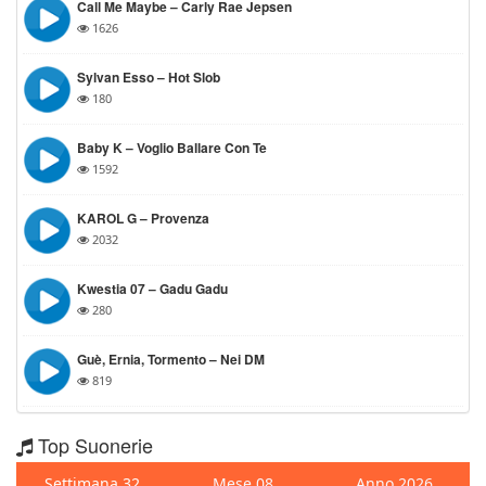
Call Me Maybe – Carly Rae Jepsen
1626
Sylvan Esso – Hot Slob
180
Baby K – Voglio Ballare Con Te
1592
KAROL G – Provenza
2032
Kwestia 07 – Gadu Gadu
280
Guè, Ernia, Tormento – Nei DM
819
Top Suonerie
Settimana 32
Mese 08
Anno 2026