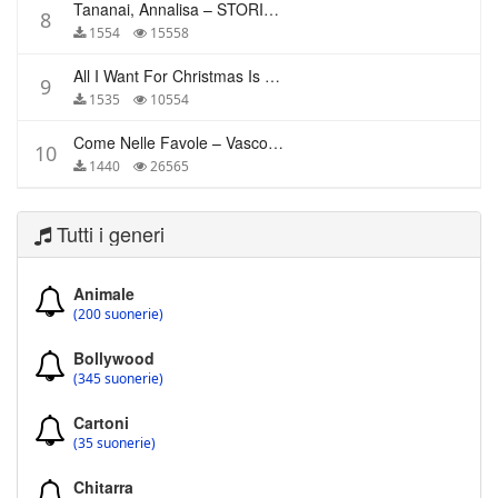
Tananai, Annalisa – STORIE BREVI
8
1554
15558
All I Want For Christmas Is You – Mariah Carey
9
1535
10554
Come Nelle Favole – Vasco Rossi
10
1440
26565
Tutti i generi
Animale
(200 suonerie)
Bollywood
(345 suonerie)
Cartoni
(35 suonerie)
Chitarra