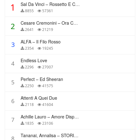
Sal Da Vinci – Rossetto E Caffè
1
8855
57361
Cesare Cremonini – Ora Che Non Ho Più Te
2
2641
21219
ALFA – Il Filo Rosso
3
2354
19245
Endless Love
4
2296
27007
Perfect – Ed Sheeran
5
2250
41575
Attenti A Quei Due
6
2118
41604
Achille Lauro – Amore Disperato
7
1835
23106
Tananai, Annalisa – STORIE BREVI
8