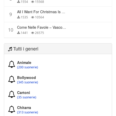
1554
15568
All I Want For Christmas Is You – Mariah Carey
9
1535
10564
Come Nelle Favole – Vasco Rossi
10
1441
26575
Tutti i generi
Animale
(200 suonerie)
Bollywood
(345 suonerie)
Cartoni
(35 suonerie)
Chitarra
(313 suonerie)