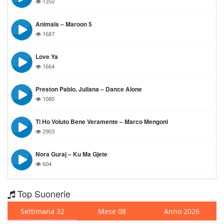
1350
Animals – Maroon 5
1687
Love Ya
1664
Preston Pablo, Juliana – Dance Alone
1080
Ti Ho Voluto Bene Veramente – Marco Mengoni
2903
Nora Guraj – Ku Ma Gjete
604
Top Suonerie
Settimana 32
Mese 08
Anno 2026