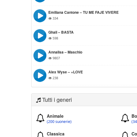
Emiliana Cantone – TU ME FAJE VIVERE
334
Ghali – BASTA
598
Annalisa – Maschio
9807
Alex Wyse – +LOVE
238
Tutti i generi
Animale
Bo
(200 suonerie)
(34
Classica
Co