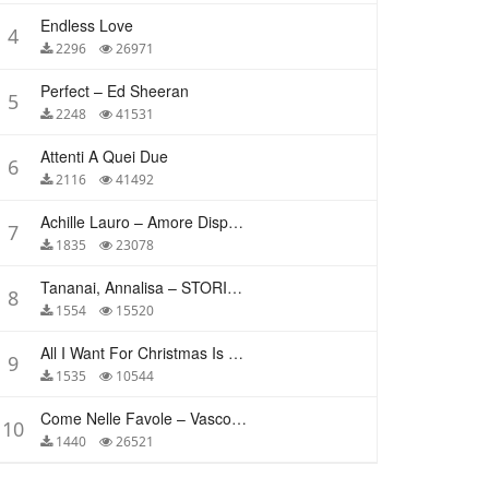
Endless Love
4
2296
26971
Perfect – Ed Sheeran
5
2248
41531
Attenti A Quei Due
6
2116
41492
Achille Lauro – Amore Disperato
7
1835
23078
Tananai, Annalisa – STORIE BREVI
8
1554
15520
All I Want For Christmas Is You – Mariah Carey
9
1535
10544
Come Nelle Favole – Vasco Rossi
10
1440
26521