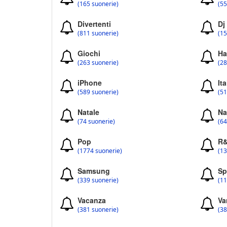
(165 suonerie)
(55
Divertenti
Dj
(811 suonerie)
(15
Giochi
Ha
(263 suonerie)
(28
iPhone
Ita
(589 suonerie)
(51
Natale
Na
(74 suonerie)
(64
Pop
R
(1774 suonerie)
(13
Samsung
Sp
(339 suonerie)
(11
Vacanza
Va
(381 suonerie)
(38