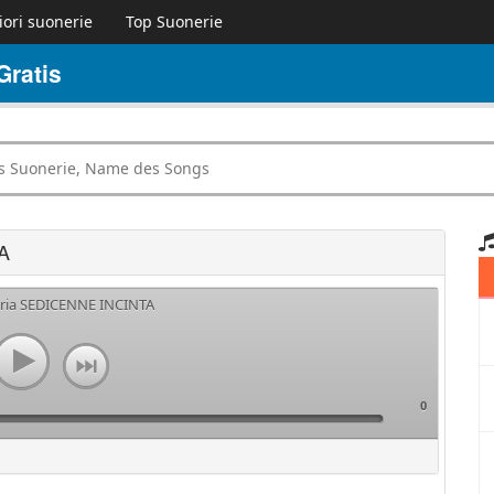
iori suonerie
Top Suonerie
ratis
A
eria SEDICENNE INCINTA
0