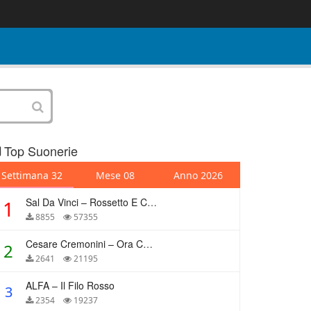
Top Suonerie
Settimana 32
Mese 08
Anno 2026
Sal Da Vinci – Rossetto E Caffè
1
8855
57355
Cesare Cremonini – Ora Che Non Ho Più Te
2
2641
21195
ALFA – Il Filo Rosso
3
2354
19237