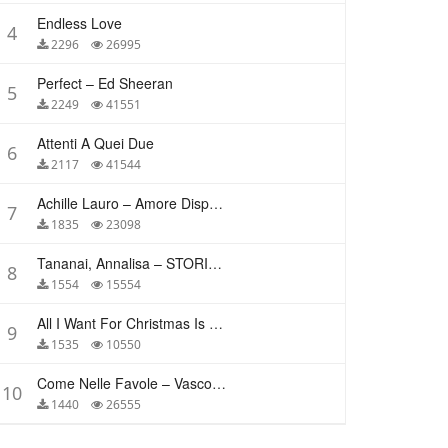
Endless Love
4
2296
26995
Perfect – Ed Sheeran
5
2249
41551
Attenti A Quei Due
6
2117
41544
Achille Lauro – Amore Disperato
7
1835
23098
Tananai, Annalisa – STORIE BREVI
8
1554
15554
All I Want For Christmas Is You – Mariah Carey
9
1535
10550
Come Nelle Favole – Vasco Rossi
10
1440
26555