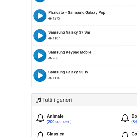
Pizzicato – Samsung Galaxy Pop
1275
Samsung Galaxy S7 Sm
1107
Samsung Keypad Mobile
706
Samsung Galaxy S3 Tv
1116
Tutti i generi
Animale
Bo
(200 suonerie)
(34
Classica
Co