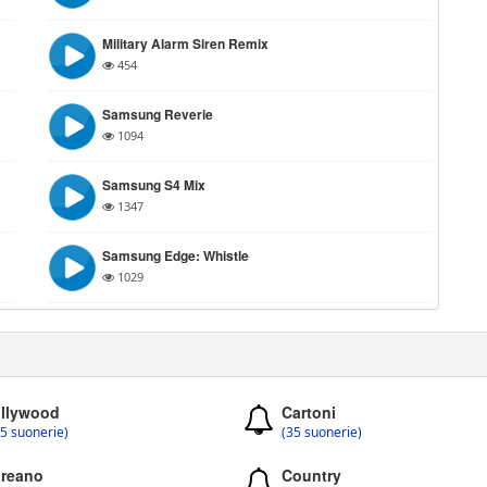
Military Alarm Siren Remix
454
Samsung Reverie
1094
Samsung S4 Mix
1347
Samsung Edge: Whistle
1029
llywood
Cartoni
5 suonerie)
(35 suonerie)
reano
Country