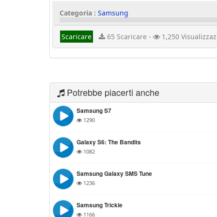
Categoria :
Samsung
Scaricare
65 Scaricare -
1,250 Visualizzaz
Potrebbe piacerti anche
Samsung S7
1290
Galaxy S6: The Bandits
1082
Samsung Galaxy SMS Tune
1236
Samsung Trickie
1166