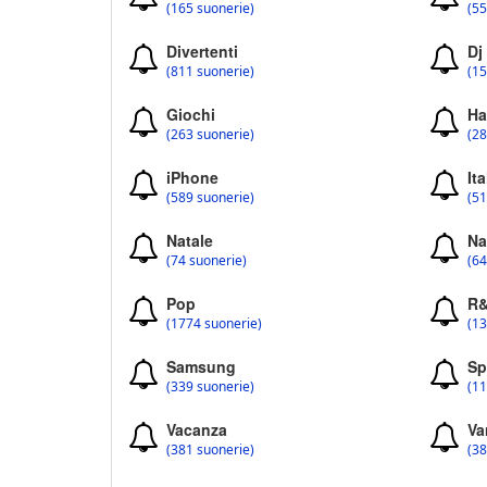
(165 suonerie)
(55
Divertenti
Dj
(811 suonerie)
(15
Giochi
Ha
(263 suonerie)
(28
iPhone
Ita
(589 suonerie)
(51
Natale
Na
(74 suonerie)
(64
Pop
R
(1774 suonerie)
(13
Samsung
Sp
(339 suonerie)
(11
Vacanza
Va
(381 suonerie)
(38