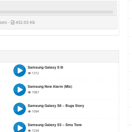
ioni -
432.03 Kb
Samsung Galaxy S Iii
1312
Samsung New Alarm (mix)
1087
Samsung Galaxy S6 – Bugs Story
1094
Samsung Galaxy S3 – Sms Tone
1234