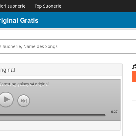
iori suonerie
Top Suonerie
ginal Gratis
iginal
 Samsung galaxy s4 original
0:27