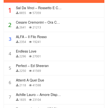
Sal Da Vinci – Rossetto E Caffè
1
8855
57359
Cesare Cremonini – Ora Che Non Ho Più Te
2
2641
21213
ALFA – Il Filo Rosso
3
2354
19241
Endless Love
4
2296
27001
Perfect – Ed Sheeran
5
2250
41569
Attenti A Quei Due
6
2118
41598
Achille Lauro – Amore Disperato
7
1835
23104