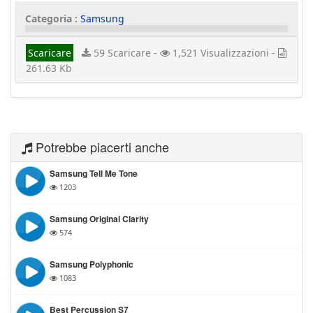
Categoria :
Samsung
Scaricare
59 Scaricare -
1,521 Visualizzazioni -
261.63 Kb
Potrebbe piacerti anche
Samsung Tell Me Tone
1203
Samsung Original Clarity
574
Samsung Polyphonic
1083
Best Percussion S7