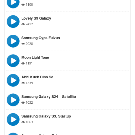
1100
Lovely S9 Galaxy
2412
Samsung Gyps Fulvus
2028
Moon Light Tone
1191
Abhi Kuch Dino Se
1339
Samsung Galaxy S24 – Satellite
1032
Samsung Galaxy S3: Startup
1063