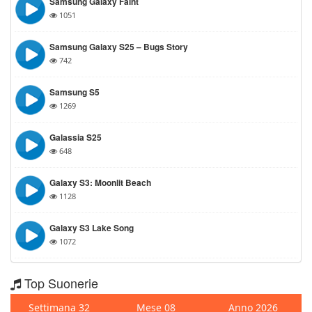
Samsung Galaxy Faint
1051
Samsung Galaxy S25 – Bugs Story
742
Samsung S5
1269
Galassia S25
648
Galaxy S3: Moonlit Beach
1128
Galaxy S3 Lake Song
1072
Top Suonerie
Settimana 32
Mese 08
Anno 2026