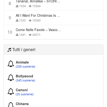
Tananai, Annalisa – STORIE BREVI
8
1554
15564
All I Want For Christmas Is You – Mariah Carey
9
1535
10560
Come Nelle Favole – Vasco Rossi
10
1441
26571
Tutti i generi
Animale
(200 suonerie)
Bollywood
(345 suonerie)
Cartoni
(35 suonerie)
Chitarra