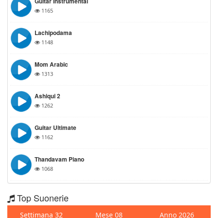
Guitar Instrumental
1165
Lachipodama
1148
Mom Arabic
1313
Ashiqui 2
1262
Guitar Ultimate
1162
Thandavam Piano
1068
Top Suonerie
Settimana 32
Mese 08
Anno 2026