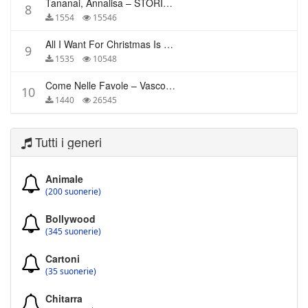
Tananai, Annalisa – STORIE BREVI
8
1554
15546
All I Want For Christmas Is You – Mariah Carey
9
1535
10548
Come Nelle Favole – Vasco Rossi
10
1440
26545
Tutti i generi
Animale
(200 suonerie)
Bollywood
(345 suonerie)
Cartoni
(35 suonerie)
Chitarra