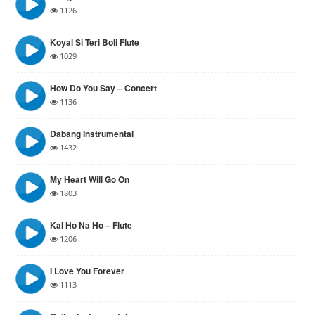
1126
Koyal Si Teri Boli Flute
1029
How Do You Say – Concert
1136
Dabang Instrumental
1432
My Heart Will Go On
1803
Kal Ho Na Ho – Flute
1206
I Love You Forever
1113