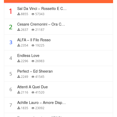
Sal Da Vinci – Rossetto E Caffè
1
8855
57343
Cesare Cremonini – Ora Che Non Ho Più Te
2
2637
21187
ALFA – Il Filo Rosso
3
2354
19225
Endless Love
4
2296
26983
Perfect – Ed Sheeran
5
2249
41545
Attenti A Quei Due
6
2116
41520
Achille Lauro – Amore Disperato
7
1835
23092