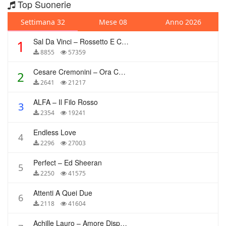
Top Suonerie
Settimana 32
Mese 08
Anno 2026
Sal Da Vinci – Rossetto E Caffè
1
8855
57359
Cesare Cremonini – Ora Che Non Ho Più Te
2
2641
21217
ALFA – Il Filo Rosso
3
2354
19241
Endless Love
4
2296
27003
Perfect – Ed Sheeran
5
2250
41575
Attenti A Quei Due
6
2118
41604
Achille Lauro – Amore Disperato