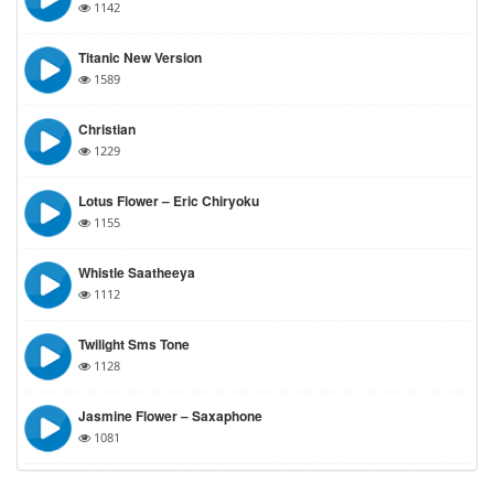
1142
Titanic New Version
1589
Christian
1229
Lotus Flower – Eric Chiryoku
1155
Whistle Saatheeya
1112
Twilight Sms Tone
1128
Jasmine Flower – Saxaphone
1081