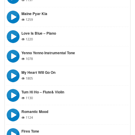
Maine Pyar Kia
1259
Love Is Blue – Piano
1220
Yenno Yenno Instrumental Tone
1078
My Heart Will Go On
1805
Tum Hi Ho – Flute& Violin
1130
Romantic Mood
1124
Fires Tone