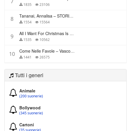
7
1835
23106
Tananai, Annalisa – STORIE BREVI
8
1554
15564
All I Want For Christmas Is You – Mariah Carey
9
1535
10562
Come Nelle Favole – Vasco Rossi
10
1441
26575
Tutti i generi
Animale
(200 suonerie)
Bollywood
(345 suonerie)
Cartoni
(35 suonerie)