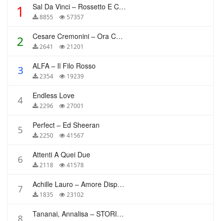
Sal Da Vinci – Rossetto E Caffè
1
8855
57357
Cesare Cremonini – Ora Che Non Ho Più Te
2
2641
21201
ALFA – Il Filo Rosso
3
2354
19239
Endless Love
4
2296
27001
Perfect – Ed Sheeran
5
2250
41567
Attenti A Quei Due
6
2118
41578
Achille Lauro – Amore Disperato
7
1835
23102
Tananai, Annalisa – STORIE BREVI
8