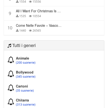
1554
15556
All I Want For Christmas Is You – Mariah Carey
9
1535
10554
Come Nelle Favole – Vasco Rossi
10
1440
26565
Tutti i generi
Animale
(200 suonerie)
Bollywood
(345 suonerie)
Cartoni
(35 suonerie)
Chitarra
(313 suonerie)