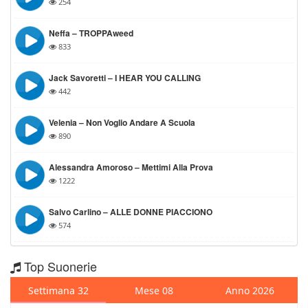
254
Neffa – TROPPAweed
833
Jack Savoretti – I HEAR YOU CALLING
442
Velenia – Non Voglio Andare A Scuola
890
Alessandra Amoroso – Mettimi Alla Prova
1222
Salvo Carlino – ALLE DONNE PIACCIONO
574
Top Suonerie
Settimana 32
Mese 08
Anno 2026