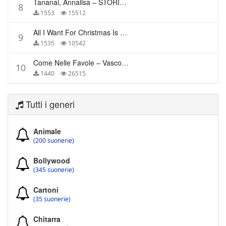
Tananai, Annalisa – STORIE BREVI
8
1553
15512
All I Want For Christmas Is You – Mariah Carey
9
1535
10542
Come Nelle Favole – Vasco Rossi
10
1440
26515
Tutti i generi
Animale
(200 suonerie)
Bollywood
(345 suonerie)
Cartoni
(35 suonerie)
Chitarra