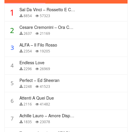
Sal Da Vinci – Rossetto E Caffè
1
8854
57323
Cesare Cremonini – Ora Che Non Ho Più Te
2
2637
21169
ALFA – Il Filo Rosso
3
2354
19205
Endless Love
4
2296
26969
Perfect – Ed Sheeran
5
2248
41523
Attenti A Quei Due
6
2116
41482
Achille Lauro – Amore Disperato
7
1835
23078