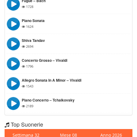
Fugue – Bach
1728
Piano Sonata
1624
Shiva Tandav
2694
Concerto Grosso – Vivaldi
1796
Allegro Sonata In A Minor – Vivaldi
1543
Piano Concerto – Tchaikovsky
2189
Top Suonerie
Settimana 32
Mese 08
Anno 2026