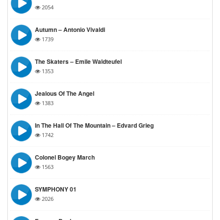
2054
Autumn – Antonio Vivaldi
1739
The Skaters – Emile Waldteufel
1353
Jealous Of The Angel
1383
In The Hall Of The Mountain – Edvard Grieg
1742
Colonel Bogey March
1563
SYMPHONY 01
2026