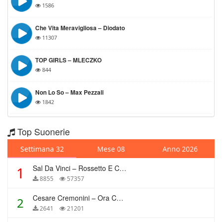
1586
Che Vita Meravigliosa – Diodato
11307
TOP GIRLS – MLECZKO
844
Non Lo So – Max Pezzali
1842
Top Suonerie
Settimana 32
Mese 08
Anno 2026
Sal Da Vinci – Rossetto E Caffè
1
8855
57357
Cesare Cremonini – Ora Che Non Ho Più Te
2
2641
21201