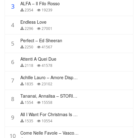
ALFA – Il Filo Rosso
3
2354
19239
Endless Love
4
2296
27001
Perfect – Ed Sheeran
5
2250
41567
Attenti A Quei Due
6
2118
41578
Achille Lauro – Amore Disperato
7
1835
23102
Tananai, Annalisa – STORIE BREVI
8
1554
15558
All I Want For Christmas Is You – Mariah Carey
9
1535
10554
Come Nelle Favole – Vasco Rossi
10