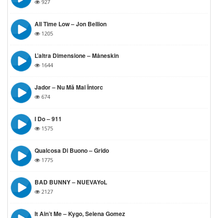
927
All Time Low – Jon Bellion
1205
L’altra Dimensione – Måneskin
1644
Jador – Nu Mă Mai Întorc
674
I Do – 911
1575
Qualcosa Di Buono – Grido
1775
BAD BUNNY – NUEVAYoL
2127
It Ain’t Me – Kygo, Selena Gomez