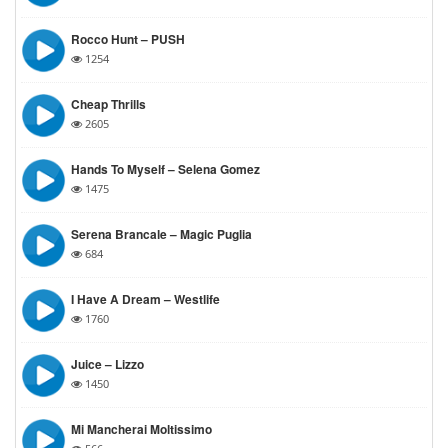
Rocco Hunt – PUSH
1254
Cheap Thrills
2605
Hands To Myself – Selena Gomez
1475
Serena Brancale – Magic Puglia
684
I Have A Dream – Westlife
1760
Juice – Lizzo
1450
Mi Mancherai Moltissimo