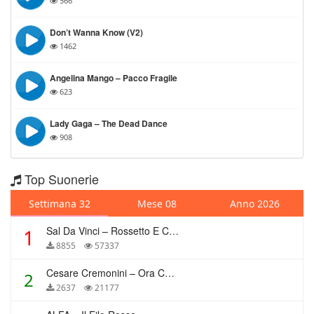
566
Don’t Wanna Know (v2)
1462
Angelina Mango – Pacco Fragile
623
Lady Gaga – The Dead Dance
908
Top Suonerie
Settimana 32
Mese 08
Anno 2026
Sal Da Vinci – Rossetto E Caffè
1
8855
57337
Cesare Cremonini – Ora Che Non Ho Più Te
2
2637
21177