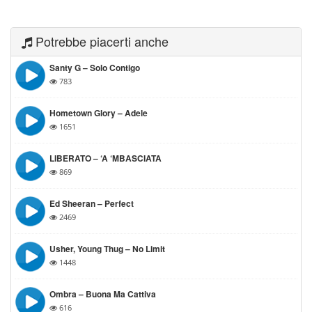
Potrebbe piacerti anche
Santy G – Solo Contigo
783
Hometown Glory – Adele
1651
LIBERATO – ⁠‘A ‘MBASCIATA
869
Ed Sheeran – Perfect
2469
Usher, Young Thug – No Limit
1448
Ombra – Buona Ma Cattiva
616