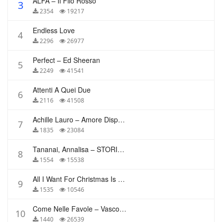
ALFA – Il Filo Rosso
3
2354
19217
Endless Love
4
2296
26977
Perfect – Ed Sheeran
5
2249
41541
Attenti A Quei Due
6
2116
41508
Achille Lauro – Amore Disperato
7
1835
23084
Tananai, Annalisa – STORIE BREVI
8
1554
15538
All I Want For Christmas Is You – Mariah Carey
9
1535
10546
Come Nelle Favole – Vasco Rossi
10
1440
26539