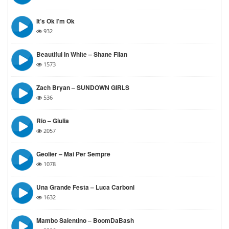
It’s Ok I’m Ok
932
Beautiful In White – Shane Filan
1573
Zach Bryan – SUNDOWN GIRLS
536
Rio – Giulia
2057
Geolier – Mai Per Sempre
1078
Una Grande Festa – Luca Carboni
1632
Mambo Salentino – BoomDaBash