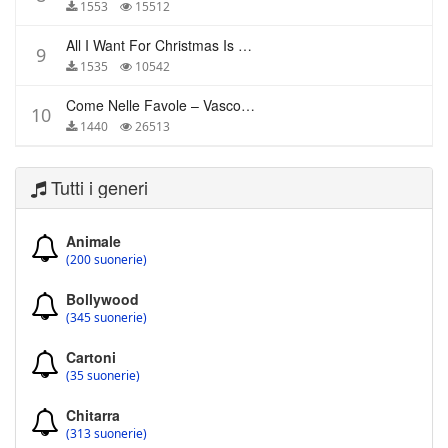
1553
15512
All I Want For Christmas Is You – Mariah Carey
9
1535
10542
Come Nelle Favole – Vasco Rossi
10
1440
26513
Tutti i generi
Animale
(200 suonerie)
Bollywood
(345 suonerie)
Cartoni
(35 suonerie)
Chitarra
(313 suonerie)