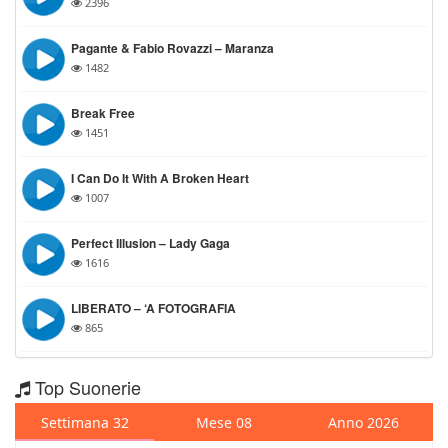
2396
Pagante & Fabio Rovazzi – Maranza
1482
Break Free
1451
I Can Do It With A Broken Heart
1007
Perfect Illusion – Lady Gaga
1616
LIBERATO – ⁠‘A FOTOGRAFIA
865
Top Suonerie
Settimana 32
Mese 08
Anno 2026