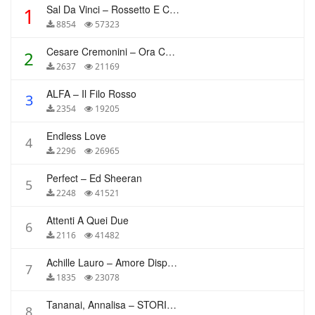
Sal Da Vinci – Rossetto E Caffè
1
8854
57323
Cesare Cremonini – Ora Che Non Ho Più Te
2
2637
21169
ALFA – Il Filo Rosso
3
2354
19205
Endless Love
4
2296
26965
Perfect – Ed Sheeran
5
2248
41521
Attenti A Quei Due
6
2116
41482
Achille Lauro – Amore Disperato
7
1835
23078
Tananai, Annalisa – STORIE BREVI
8