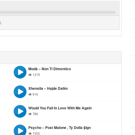
i
Modà – Non Ti Dimentico
1219
Xhensila – Hajde Dalim
616
Would You Fall In Love With Me Again
786
Psycho – Post Malone , Ty Dolla $ign
1555