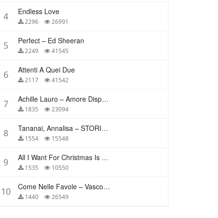
Endless Love
4
2296
26991
Perfect – Ed Sheeran
5
2249
41545
Attenti A Quei Due
6
2117
41542
Achille Lauro – Amore Disperato
7
1835
23094
Tananai, Annalisa – STORIE BREVI
8
1554
15548
All I Want For Christmas Is You – Mariah Carey
9
1535
10550
Come Nelle Favole – Vasco Rossi
10
1440
26549