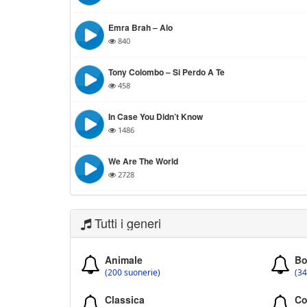
Emra Brah – Alo
840
Tony Colombo – Si Perdo A Te
458
In Case You Didn’t Know
1486
We Are The World
2728
Tutti i generi
Animale
Bo
(200 suonerie)
(34
Classica
Co