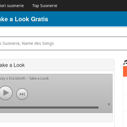
iori suonerie
Top Suonerie
ake a Look Gratis
Take a Look
izy x Era Istrefi – Take a Look
0