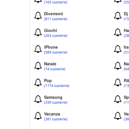
(165 suonerie)
(55
Divertenti
Dj
(811 suonerie)
(15
Giochi
Ha
(263 suonerie)
(28
iPhone
Ita
(589 suonerie)
(51
Natale
Na
(74 suonerie)
(64
Pop
R
(1774 suonerie)
(13
Samsung
Sp
(339 suonerie)
(11
Vacanza
Va
(381 suonerie)
(38