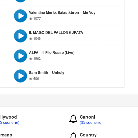
Valentino Merlo, Salastkbron – Me Voy
1077
IL MAGO DEL PALLONE JPATA
1045
ALFA – Il Filo Rosso (Live)
1962
Sam Smith – Unholy
606
llywood
Cartoni
5 suonerie)
(35 suonerie)
reano
Country