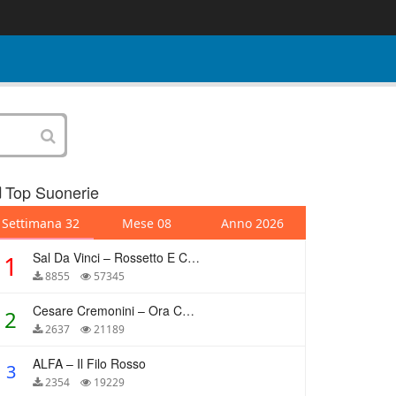
Top Suonerie
Settimana 32
Mese 08
Anno 2026
Sal Da Vinci – Rossetto E Caffè
1
8855
57345
Cesare Cremonini – Ora Che Non Ho Più Te
2
2637
21189
ALFA – Il Filo Rosso
3
2354
19229