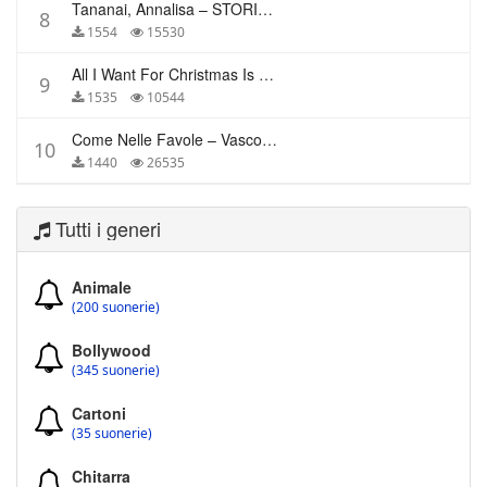
Tananai, Annalisa – STORIE BREVI
8
1554
15530
All I Want For Christmas Is You – Mariah Carey
9
1535
10544
Come Nelle Favole – Vasco Rossi
10
1440
26535
Tutti i generi
Animale
(200 suonerie)
Bollywood
(345 suonerie)
Cartoni
(35 suonerie)
Chitarra