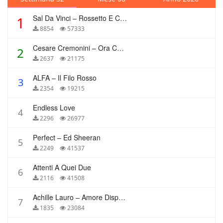
Sal Da Vinci – Rossetto E Caffè
1
8854
57333
Cesare Cremonini – Ora Che Non Ho Più Te
2
2637
21175
ALFA – Il Filo Rosso
3
2354
19215
Endless Love
4
2296
26977
Perfect – Ed Sheeran
5
2249
41537
Attenti A Quei Due
6
2116
41508
Achille Lauro – Amore Disperato
7
1835
23084