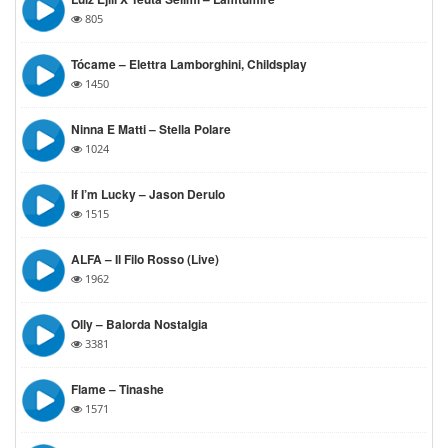
805
Tócame – Elettra Lamborghini, Childsplay
1450
Ninna E Matti – Stella Polare
1024
If I’m Lucky – Jason Derulo
1515
ALFA – Il Filo Rosso (Live)
1962
Olly – Balorda Nostalgia
3381
Flame – Tinashe
1571