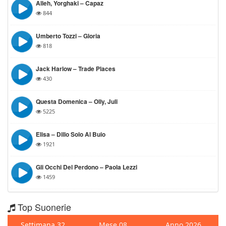
Alleh, Yorghaki – Capaz
844
Umberto Tozzi – Gloria
818
Jack Harlow – Trade Places
430
Questa Domenica – Olly, Juli
5225
Elisa – Dillo Solo Al Buio
1921
Gli Occhi Del Perdono – Paola Lezzi
1459
Top Suonerie
Settimana 32
Mese 08
Anno 2026