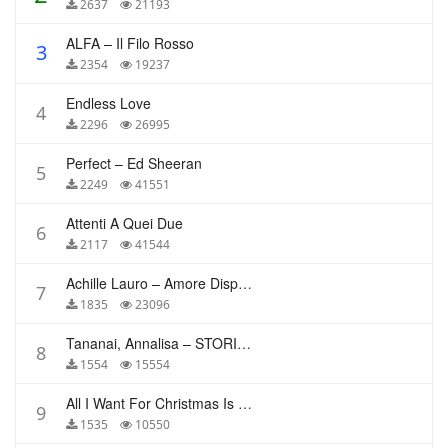
2637
21193
ALFA – Il Filo Rosso
3
2354
19237
Endless Love
4
2296
26995
Perfect – Ed Sheeran
5
2249
41551
Attenti A Quei Due
6
2117
41544
Achille Lauro – Amore Disperato
7
1835
23096
Tananai, Annalisa – STORIE BREVI
8
1554
15554
All I Want For Christmas Is You – Mariah Carey
9
1535
10550