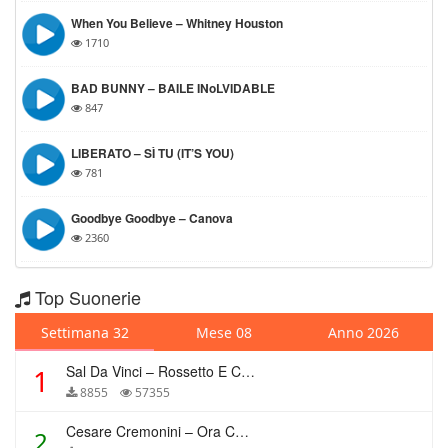
When You Believe – Whitney Houston
1710
BAD BUNNY – BAILE INoLVIDABLE
847
LIBERATO – SÌ TU (IT’S YOU)
781
Goodbye Goodbye – Canova
2360
Top Suonerie
Settimana 32
Mese 08
Anno 2026
Sal Da Vinci – Rossetto E Caffè
1
8855
57355
Cesare Cremonini – Ora Che Non Ho Più Te
2