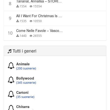
Tananai, Annalisa – STORIE BREVI
8
1554
15554
All I Want For Christmas Is You – Mariah Carey
9
1535
10550
Come Nelle Favole – Vasco Rossi
10
1440
26555
Tutti i generi
Animale
(200 suonerie)
Bollywood
(345 suonerie)
Cartoni
(35 suonerie)
Chitarra