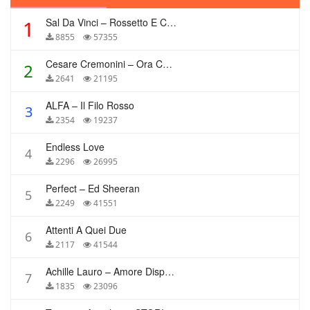
Sal Da Vinci – Rossetto E Caffè
1
8855
57355
Cesare Cremonini – Ora Che Non Ho Più Te
2
2641
21195
ALFA – Il Filo Rosso
3
2354
19237
Endless Love
4
2296
26995
Perfect – Ed Sheeran
5
2249
41551
Attenti A Quei Due
6
2117
41544
Achille Lauro – Amore Disperato
7
1835
23096