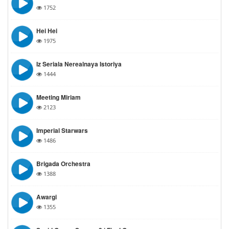
1752
Hei Hei
1975
Iz Seriala Nerealnaya Istoriya
1444
Meeting Miriam
2123
Imperial Starwars
1486
Brigada Orchestra
1388
Awargi
1355