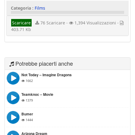
Categoria :
Films
Scaricare
76 Scaricare -
1,394 Visualizzazioni -
403.71 Kb
Potrebbe piacerti anche
Not Today – Imagine Dragons
1662
Teamknoc – Movie
1379
Bumer
1444
Arizona Dream