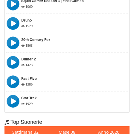
Squid Game: Season 3 | Final Games
1060
Bruno
1529
20th Century Fox
1868
Bumer 2
1423
Fast Five
1386
Star Trek
1929
Top Suonerie
Settimana 32
Mese 08
Anno 2026