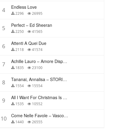
Endless Love
4
2296
26995
Perfect – Ed Sheeran
5
2250
41565
Attenti A Quei Due
6
2118
41574
Achille Lauro – Amore Disperato
7
1835
23100
Tananai, Annalisa – STORIE BREVI
8
1554
15554
All I Want For Christmas Is You – Mariah Carey
9
1535
10552
Come Nelle Favole – Vasco Rossi
10
1440
26555