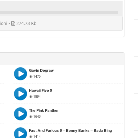
ioni -
274.73 Kb
Gavin Degraw
1475
Hawaii Five 0
1894
The Pink Panther
1643
Fast And Furious 6 – Benny Banks – Bada Bing
1414