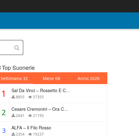
Top Suonerie
Settimana 32
Mese 08
Anno 2026
Sal Da Vinci – Rossetto E Caffè
1
8855
57355
Cesare Cremonini – Ora Che Non Ho Più Te
2
2641
21195
ALFA – Il Filo Rosso
3
2354
19237