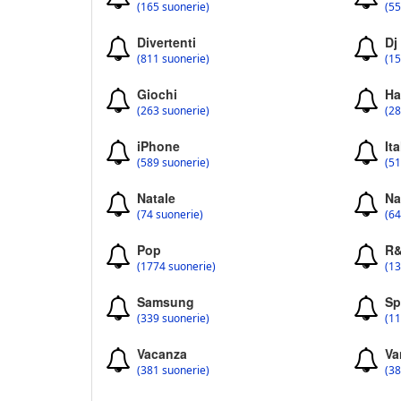
(165 suonerie)
(55
Divertenti
Dj
(811 suonerie)
(15
Giochi
Ha
(263 suonerie)
(28
iPhone
Ita
(589 suonerie)
(51
Natale
Na
(74 suonerie)
(64
Pop
R
(1774 suonerie)
(13
Samsung
Sp
(339 suonerie)
(11
Vacanza
Va
(381 suonerie)
(38