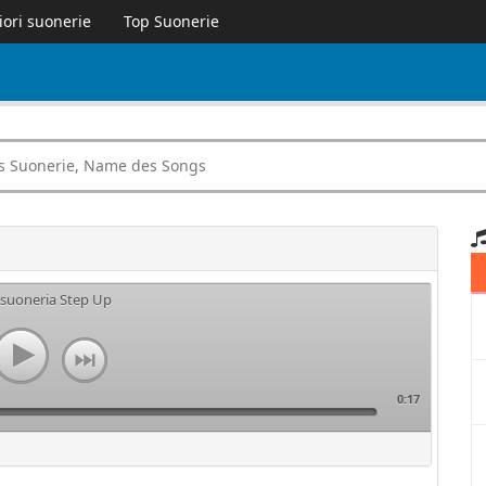
iori suonerie
Top Suonerie
 suoneria Step Up
0:17