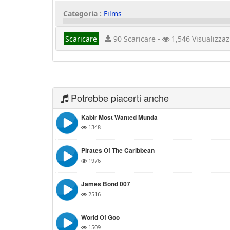
Categoria :
Films
Scaricare
90 Scaricare -
1,546 Visualizzaz
Potrebbe piacerti anche
Kabir Most Wanted Munda
1348
Pirates Of The Caribbean
1976
James Bond 007
2516
World Of Goo
1509