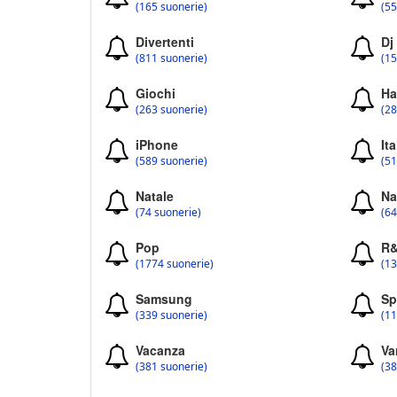
(165 suonerie)
(55
Divertenti
Dj
(811 suonerie)
(15
Giochi
Ha
(263 suonerie)
(28
iPhone
Ita
(589 suonerie)
(51
Natale
Na
(74 suonerie)
(64
Pop
R
(1774 suonerie)
(13
Samsung
Sp
(339 suonerie)
(11
Vacanza
Va
(381 suonerie)
(38