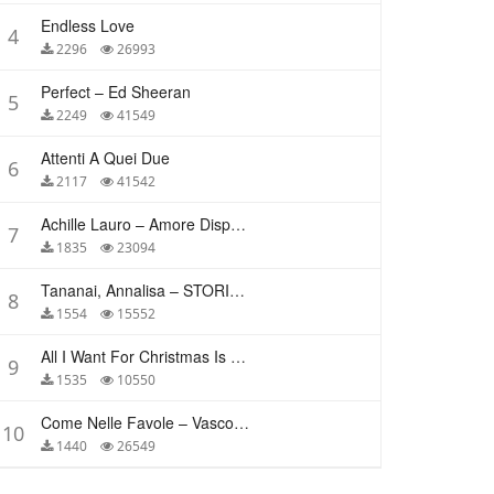
Endless Love
4
2296
26993
Perfect – Ed Sheeran
5
2249
41549
Attenti A Quei Due
6
2117
41542
Achille Lauro – Amore Disperato
7
1835
23094
Tananai, Annalisa – STORIE BREVI
8
1554
15552
All I Want For Christmas Is You – Mariah Carey
9
1535
10550
Come Nelle Favole – Vasco Rossi
10
1440
26549