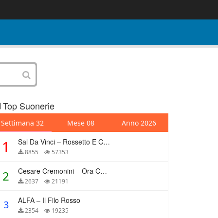
Top Suonerie
Settimana 32
Mese 08
Anno 2026
Sal Da Vinci – Rossetto E Caffè
1
8855
57353
Cesare Cremonini – Ora Che Non Ho Più Te
2
2637
21191
ALFA – Il Filo Rosso
3
2354
19235