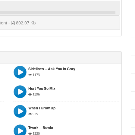
ioni -
802.07 Kb
Sidelines – Ask You In Gray
1173
Hurt You So Mix
1396
When I Grow Up
925
Twerk – Bowie
1330