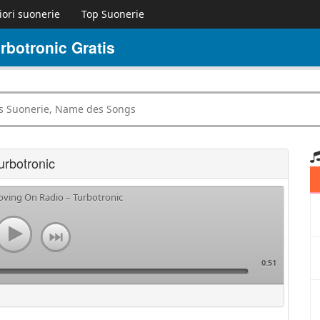
iori suonerie
Top Suonerie
botronic Gratis
urbotronic
oving On Radio – Turbotronic
0:51