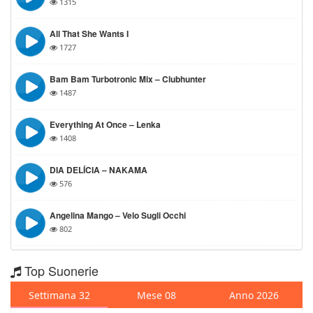
1315
All That She Wants I
1727
Bam Bam Turbotronic Mix – Clubhunter
1487
Everything At Once – Lenka
1408
DIA DELÍCIA – NAKAMA
576
Angelina Mango – Velo Sugli Occhi
802
Top Suonerie
Settimana 32
Mese 08
Anno 2026