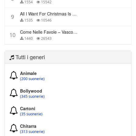
1554
15542
All I Want For Christmas Is You – Mariah Carey
9
1535
10546
Come Nelle Favole – Vasco Rossi
10
1440
26543
Tutti i generi
Animale
(200 suonerie)
Bollywood
(345 suonerie)
Cartoni
(35 suonerie)
Chitarra
(313 suonerie)