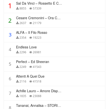
Sal Da Vinci – Rossetto E Caffè
1
8855
57339
Cesare Cremonini – Ora Che Non Ho Più Te
2
2637
21179
ALFA – Il Filo Rosso
3
2354
19223
Endless Love
4
2296
26981
Perfect – Ed Sheeran
5
2249
41543
Attenti A Quei Due
6
2116
41518
Achille Lauro – Amore Disperato
7
1835
23088
Tananai, Annalisa – STORIE BREVI
8