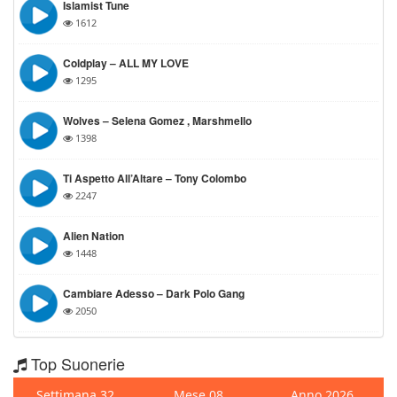
Islamist Tune
1612
Coldplay – ALL MY LOVE
1295
Wolves – Selena Gomez , Marshmello
1398
Ti Aspetto All’Altare – Tony Colombo
2247
Alien Nation
1448
Cambiare Adesso – Dark Polo Gang
2050
Top Suonerie
Settimana 32
Mese 08
Anno 2026