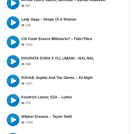
967
Lady Gaga – Shape Of A Woman
336
Chi Vuole Essere Milionario? – Fabri Fibra
1525
DHURATA DORA X YLL LIMANI – NAL NAL
948
R3HAB, Sophie And The Giants – All Night
1061
Kendrick Lamar, SZA – Luther
970
Wildest Dreams – Taylor Swift
1434