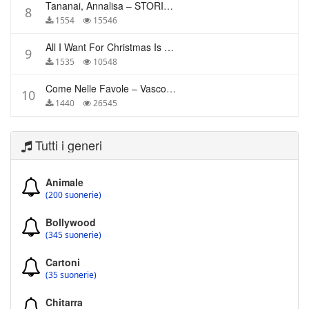
Tananai, Annalisa – STORIE BREVI
8
1554
15546
All I Want For Christmas Is You – Mariah Carey
9
1535
10548
Come Nelle Favole – Vasco Rossi
10
1440
26545
Tutti i generi
Animale
(200 suonerie)
Bollywood
(345 suonerie)
Cartoni
(35 suonerie)
Chitarra