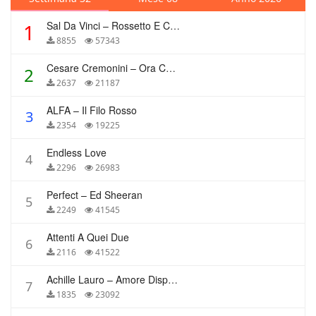
Sal Da Vinci – Rossetto E Caffè
1
8855
57343
Cesare Cremonini – Ora Che Non Ho Più Te
2
2637
21187
ALFA – Il Filo Rosso
3
2354
19225
Endless Love
4
2296
26983
Perfect – Ed Sheeran
5
2249
41545
Attenti A Quei Due
6
2116
41522
Achille Lauro – Amore Disperato
7
1835
23092