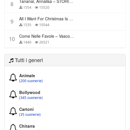
Tananai, Annalisa – STORIE BREVI
8
1554
15520
All I Want For Christmas Is You – Mariah Carey
9
1535
10544
Come Nelle Favole – Vasco Rossi
10
1440
26521
Tutti i generi
Animale
(200 suonerie)
Bollywood
(345 suonerie)
Cartoni
(35 suonerie)
Chitarra