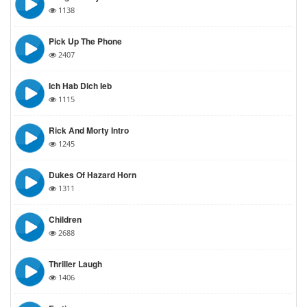
1138
Pick Up The Phone
2407
Ich Hab Dich Ieb
1115
Rick And Morty Intro
1245
Dukes Of Hazard Horn
1311
Children
2688
Thriller Laugh
1406