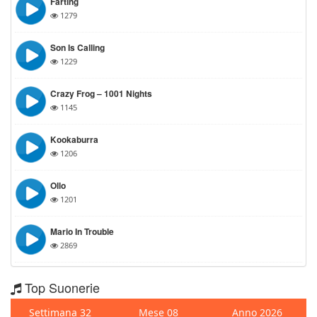
Farting
1279
Son Is Calling
1229
Crazy Frog – 1001 Nights
1145
Kookaburra
1206
Ollo
1201
Mario In Trouble
2869
Top Suonerie
Settimana 32
Mese 08
Anno 2026