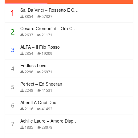
Sal Da Vinci – Rossetto E Caffè
1
8854
57327
Cesare Cremonini – Ora Che Non Ho Più Te
2
2637
21171
ALFA – Il Filo Rosso
3
2354
19209
Endless Love
4
2296
26971
Perfect – Ed Sheeran
5
2248
41531
Attenti A Quei Due
6
2116
41492
Achille Lauro – Amore Disperato
7
1835
23078