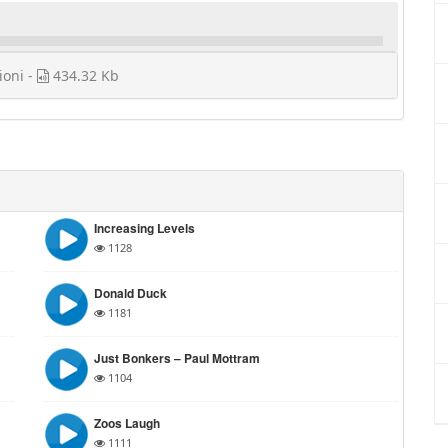
ioni -
434.32 Kb
Increasing Levels
1128
Donald Duck
1181
Just Bonkers – Paul Mottram
1104
Zoos Laugh
1111