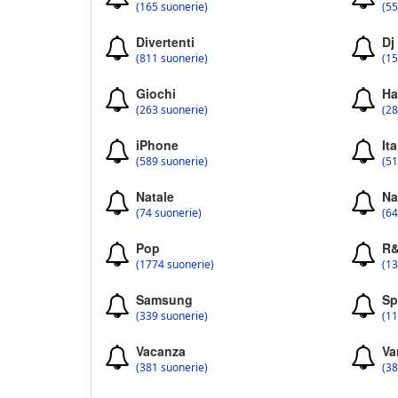
(165 suonerie)
(55
Divertenti
Dj
(811 suonerie)
(15
Giochi
Ha
(263 suonerie)
(28
iPhone
Ita
(589 suonerie)
(51
Natale
Na
(74 suonerie)
(64
Pop
R
(1774 suonerie)
(13
Samsung
Sp
(339 suonerie)
(11
Vacanza
Va
(381 suonerie)
(38