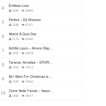
Endless Love
4
2296
26965
Perfect – Ed Sheeran
5
2248
41521
Attenti A Quei Due
6
2116
41482
Achille Lauro – Amore Disperato
7
1835
23078
Tananai, Annalisa – STORIE BREVI
8
1553
15512
All I Want For Christmas Is You – Mariah Carey
9
1535
10542
Come Nelle Favole – Vasco Rossi
10
1440
26511