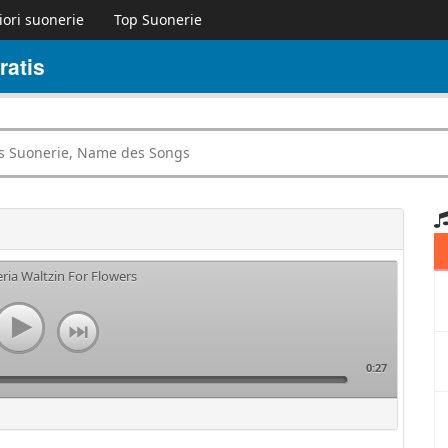
iori suonerie
Top Suonerie
ratis
ria Waltzin For Flowers
0:27