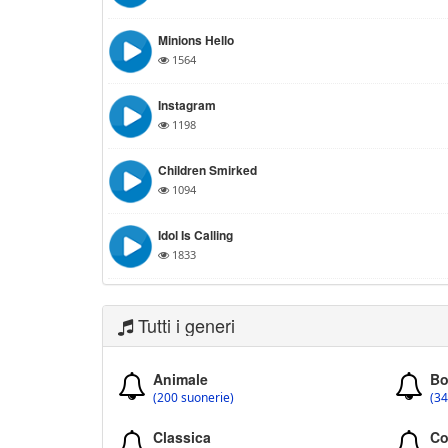
Minions Hello
1564
Instagram
1198
Children Smirked
1094
Idol Is Calling
1833
Tutti i generi
Animale
Bo
(200 suonerie)
(34
Classica
Co