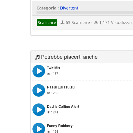
Categoria :
Divertenti
Scaricare
63 Scaricare -
1,171 Visualizzaz
Potrebbe piacerti anche
Twit Mix
1157
Rasul Lui Tzutzu
1235
Dad Is Calling Alert
1241
Funny Robbery
1191