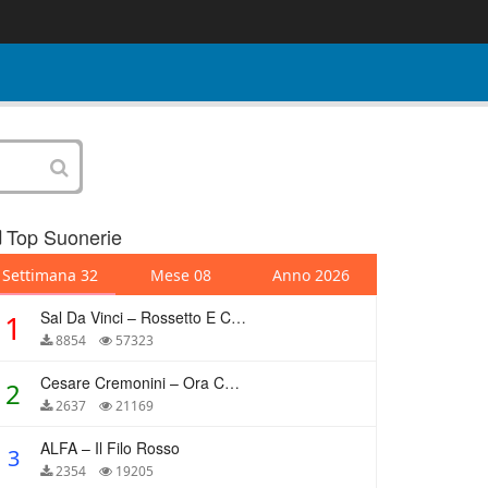
Top Suonerie
Settimana 32
Mese 08
Anno 2026
Sal Da Vinci – Rossetto E Caffè
1
8854
57323
Cesare Cremonini – Ora Che Non Ho Più Te
2
2637
21169
ALFA – Il Filo Rosso
3
2354
19205