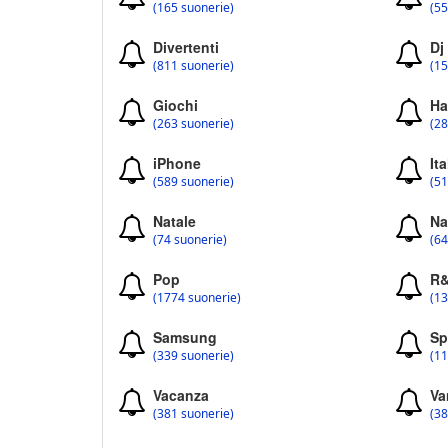
(165 suonerie)
(55
Divertenti
Dj
(811 suonerie)
(15
Giochi
Ha
(263 suonerie)
(28
iPhone
Ita
(589 suonerie)
(51
Natale
Na
(74 suonerie)
(64
Pop
R
(1774 suonerie)
(13
Samsung
Sp
(339 suonerie)
(11
Vacanza
Va
(381 suonerie)
(38