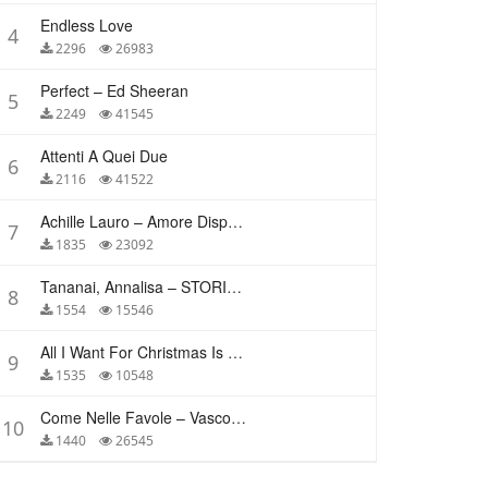
Endless Love
4
2296
26983
Perfect – Ed Sheeran
5
2249
41545
Attenti A Quei Due
6
2116
41522
Achille Lauro – Amore Disperato
7
1835
23092
Tananai, Annalisa – STORIE BREVI
8
1554
15546
All I Want For Christmas Is You – Mariah Carey
9
1535
10548
Come Nelle Favole – Vasco Rossi
10
1440
26545