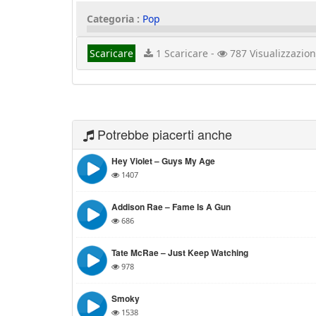
Categoria :
Pop
Scaricare
1 Scaricare -
787 Visualizzazion
Potrebbe piacerti anche
Hey Violet – Guys My Age
1407
Addison Rae – Fame Is A Gun
686
Tate McRae – Just Keep Watching
978
Smoky
1538