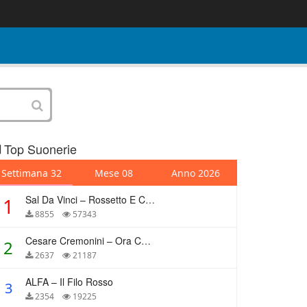
Top Suonerie
Settimana 32
Mese 08
Anno 2026
Sal Da Vinci – Rossetto E Caffè
1
8855
57343
Cesare Cremonini – Ora Che Non Ho Più Te
2
2637
21187
ALFA – Il Filo Rosso
3
2354
19225