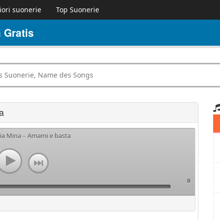
iori suonerie
Top Suonerie
 Gratis
a
ria Mina – Amami e basta
0