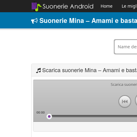
Home
Le migl
Suonerie Mina – Amami e basta
Scarica suonerie Mina – Amami e bast
Scarica suone
00:00