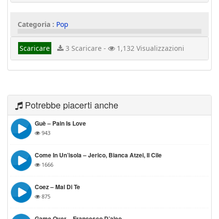
Categoria :
Pop
Scaricare
3 Scaricare -
1,132 Visualizzazioni
Potrebbe piacerti anche
Guè – Pain Is Love
943
Come In Un’isola – Jerico, Bianca Atzei, Il Cile
1666
Coez – Mal Di Te
875
Game Over – Francesco D’aleo