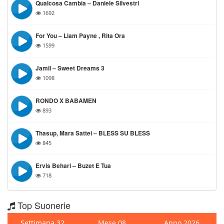
Qualcosa Cambia – Daniele Silvestri
1692
For You – Liam Payne , Rita Ora
1599
Jamil – Sweet Dreams 3
1098
RONDO X BABAMEN
893
Thasup, Mara Sattei – BLESS SU BLESS
845
Ervis Behari – Buzet E Tua
718
Top Suonerie
Settimana 32
Mese 08
Anno 2026