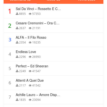
Sal Da Vinci – Rossetto E Caffè
1
8855
57353
Cesare Cremonini – Ora Che Non Ho Più Te
2
2637
21191
ALFA – Il Filo Rosso
3
2354
19235
Endless Love
4
2296
26993
Perfect – Ed Sheeran
5
2249
41547
Attenti A Quei Due
6
2117
41542
Achille Lauro – Amore Disperato
7
1835
23094