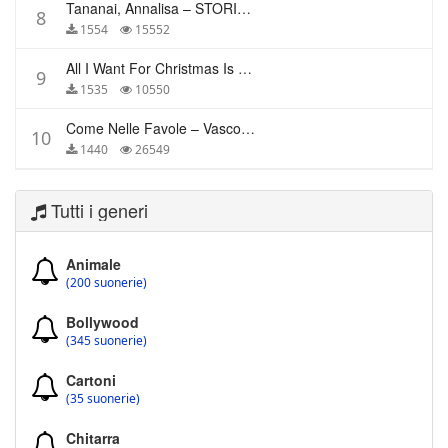
Tananai, Annalisa – STORIE BREVI
8
1554
15552
All I Want For Christmas Is You – Mariah Carey
9
1535
10550
Come Nelle Favole – Vasco Rossi
10
1440
26549
Tutti i generi
Animale
(200 suonerie)
Bollywood
(345 suonerie)
Cartoni
(35 suonerie)
Chitarra