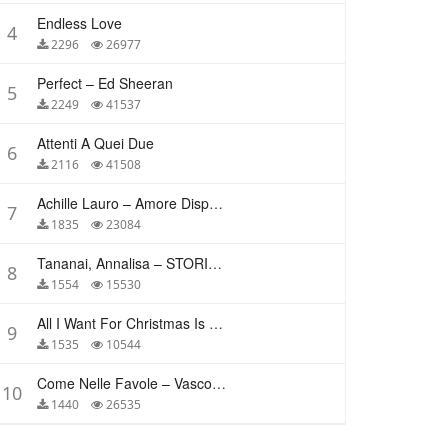
Endless Love
4
2296
26977
Perfect – Ed Sheeran
5
2249
41537
Attenti A Quei Due
6
2116
41508
Achille Lauro – Amore Disperato
7
1835
23084
Tananai, Annalisa – STORIE BREVI
8
1554
15530
All I Want For Christmas Is You – Mariah Carey
9
1535
10544
Come Nelle Favole – Vasco Rossi
10
1440
26535