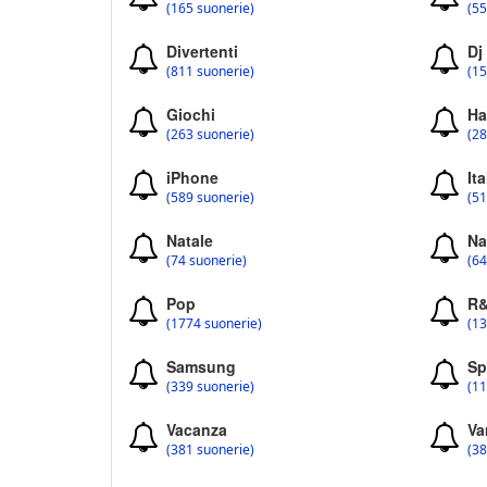
(165 suonerie)
(55
Divertenti
Dj
(811 suonerie)
(15
Giochi
Ha
(263 suonerie)
(28
iPhone
Ita
(589 suonerie)
(51
Natale
Na
(74 suonerie)
(64
Pop
R
(1774 suonerie)
(13
Samsung
Sp
(339 suonerie)
(11
Vacanza
Va
(381 suonerie)
(38