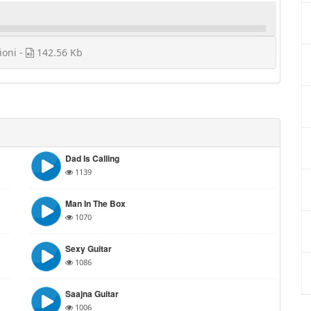
ioni -
142.56 Kb
Dad Is Calling
1139
Man In The Box
1070
Sexy Guitar
1086
Saajna Guitar
1006