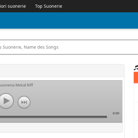
iori suonerie
Top Suonerie
suoneria Metal Riff
0:09