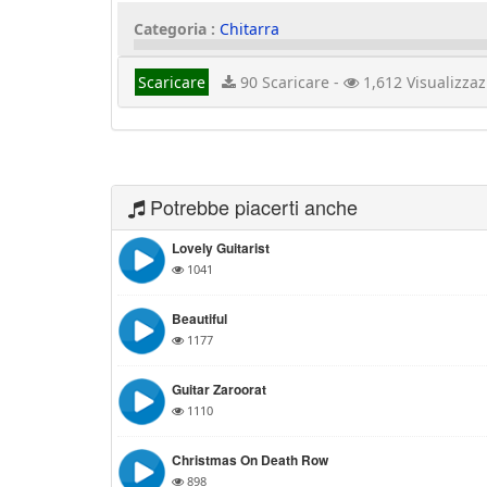
Categoria :
Chitarra
Scaricare
90 Scaricare -
1,612 Visualizzaz
Potrebbe piacerti anche
Lovely Guitarist
1041
Beautiful
1177
Guitar Zaroorat
1110
Christmas On Death Row
898