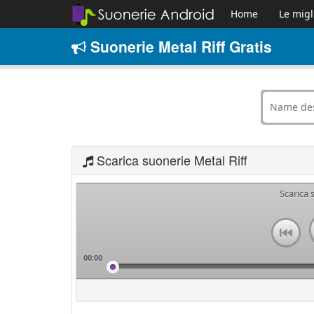
Home
Le migl
Suonerie Metal Riff Gratis
Scarica suonerie Metal Riff
Scarica 
00:00