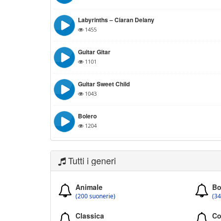
Labyrinths – Ciaran Delany
1455
Guitar Gitar
1101
Guitar Sweet Child
1043
Bolero
1204
Tutti i generi
Animale
Bo
(200 suonerie)
(34
Classica
Co