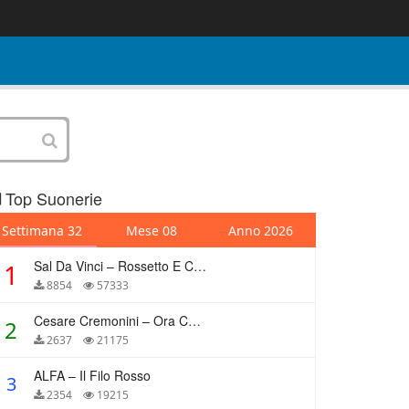
Top Suonerie
Settimana 32
Mese 08
Anno 2026
Sal Da Vinci – Rossetto E Caffè
1
8854
57333
Cesare Cremonini – Ora Che Non Ho Più Te
2
2637
21175
ALFA – Il Filo Rosso
3
2354
19215