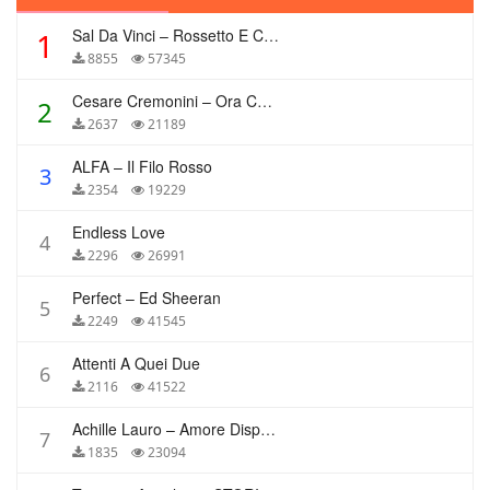
Sal Da Vinci – Rossetto E Caffè
1
8855
57345
Cesare Cremonini – Ora Che Non Ho Più Te
2
2637
21189
ALFA – Il Filo Rosso
3
2354
19229
Endless Love
4
2296
26991
Perfect – Ed Sheeran
5
2249
41545
Attenti A Quei Due
6
2116
41522
Achille Lauro – Amore Disperato
7
1835
23094