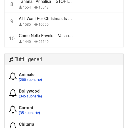
Tananai, Annalisa – STORIE BREVI
8
1554
15548
All I Want For Christmas Is You – Mariah Carey
9
1535
10550
Come Nelle Favole – Vasco Rossi
10
1440
26549
Tutti i generi
Animale
(200 suonerie)
Bollywood
(345 suonerie)
Cartoni
(35 suonerie)
Chitarra