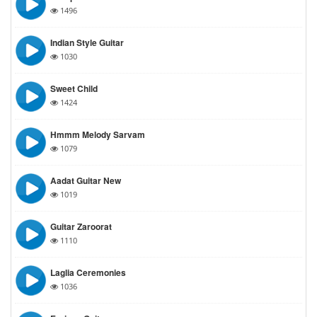
1496
Indian Style Guitar
1030
Sweet Child
1424
Hmmm Melody Sarvam
1079
Aadat Guitar New
1019
Guitar Zaroorat
1110
Laglia Ceremonies
1036