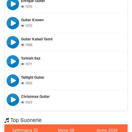
Enrique Guitar
1076
Guitar Known
1072
Guitar Kabali Tamil
1094
Turkish Saz
1071
Twilight Guitar
1055
Christmas Guitar
1023
Top Suonerie
Settimana 32
Mese 08
Anno 2026