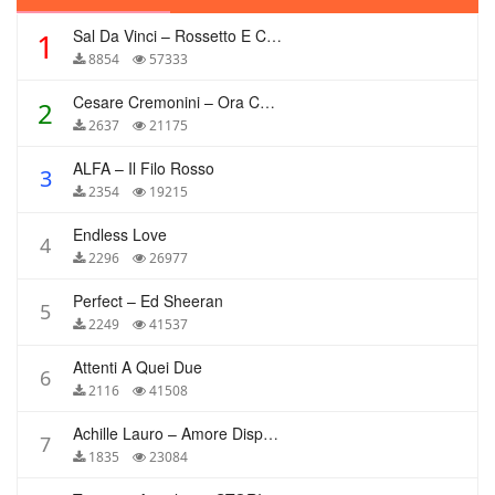
Sal Da Vinci – Rossetto E Caffè
1
8854
57333
Cesare Cremonini – Ora Che Non Ho Più Te
2
2637
21175
ALFA – Il Filo Rosso
3
2354
19215
Endless Love
4
2296
26977
Perfect – Ed Sheeran
5
2249
41537
Attenti A Quei Due
6
2116
41508
Achille Lauro – Amore Disperato
7
1835
23084