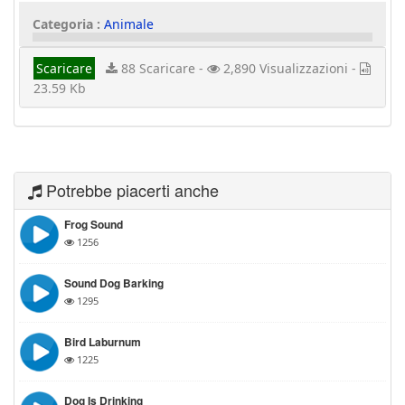
Categoria :
Animale
Scaricare
88 Scaricare -
2,890 Visualizzazioni -
23.59 Kb
Potrebbe piacerti anche
Frog Sound
1256
Sound Dog Barking
1295
Bird Laburnum
1225
Dog Is Drinking