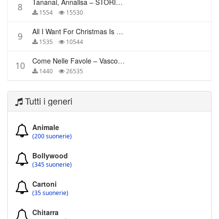
Tananai, Annalisa – STORIE BREVI
8
1554
15530
All I Want For Christmas Is You – Mariah Carey
9
1535
10544
Come Nelle Favole – Vasco Rossi
10
1440
26535
Tutti i generi
Animale
(200 suonerie)
Bollywood
(345 suonerie)
Cartoni
(35 suonerie)
Chitarra