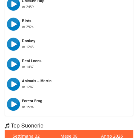
Chicken Rap
2459
Birds
2924
Donkey
1245
Real Loons
1437
Animals – Martin
1287
Forest Frog
1594
Top Suonerie
Settimana 32
Mese 08
Anno 2026