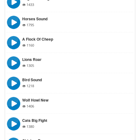
1433
Horses Sound
1795
A Flock Of Cheep
1160
Lions Roar
1305
Bird Sound
1218
Wolf Howl New
1406
Cats Big Fight
1380