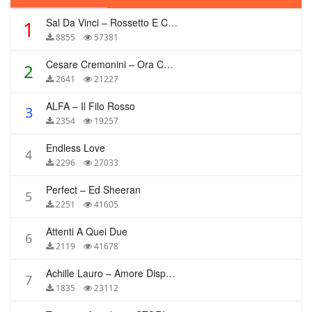
Sal Da Vinci – Rossetto E Caffè
1
8855
57381
Cesare Cremonini – Ora Che Non Ho Più Te
2
2641
21227
ALFA – Il Filo Rosso
3
2354
19257
Endless Love
4
2296
27033
Perfect – Ed Sheeran
5
2251
41605
Attenti A Quei Due
6
2119
41678
Achille Lauro – Amore Disperato
7
1835
23112