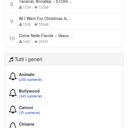
Tananai, Annalisa – STORIE BREVI
8
1554
15588
All I Want For Christmas Is You – Mariah Carey
9
1535
10566
Come Nelle Favole – Vasco Rossi
10
1441
26591
Tutti i generi
Animale
(200 suonerie)
Bollywood
(345 suonerie)
Cartoni
(35 suonerie)
Chitarra