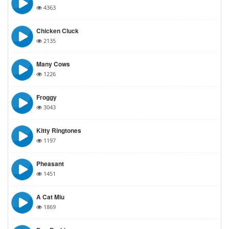
4363
Chicken Cluck
2135
Many Cows
1226
Froggy
3043
Kitty Ringtones
1197
Pheasant
1451
A Cat Miu
1869