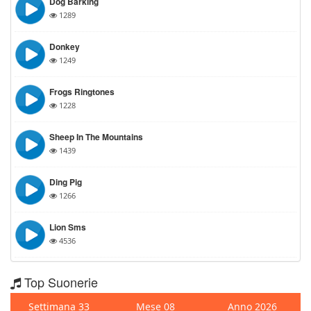
Dog Barking
1289
Donkey
1249
Frogs Ringtones
1228
Sheep In The Mountains
1439
Ding Pig
1266
Lion Sms
4536
Top Suonerie
Settimana 33
Mese 08
Anno 2026