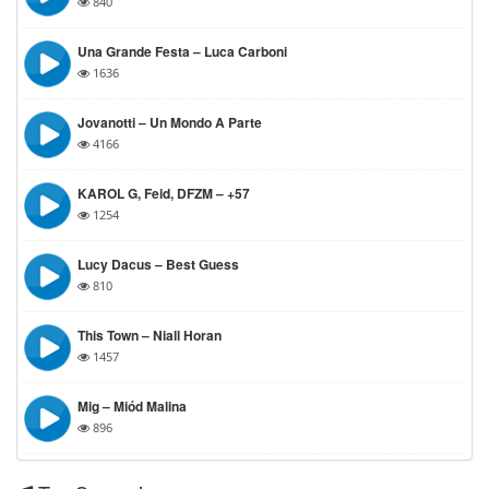
840
Una Grande Festa – Luca Carboni
1636
Jovanotti – Un Mondo A Parte
4166
KAROL G, Feid, DFZM – +57
1254
Lucy Dacus – Best Guess
810
This Town – Niall Horan
1457
Mig – Miód Malina
896