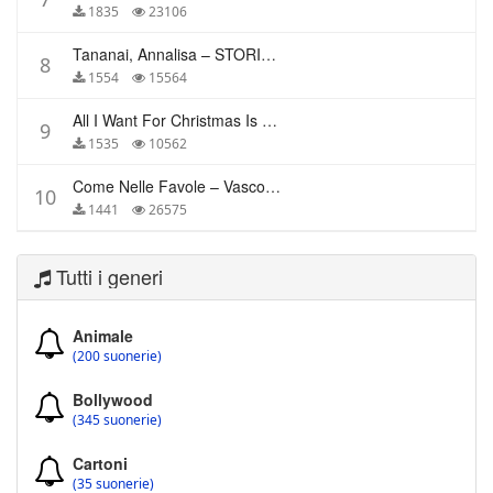
1835
23106
Tananai, Annalisa – STORIE BREVI
8
1554
15564
All I Want For Christmas Is You – Mariah Carey
9
1535
10562
Come Nelle Favole – Vasco Rossi
10
1441
26575
Tutti i generi
Animale
(200 suonerie)
Bollywood
(345 suonerie)
Cartoni
(35 suonerie)