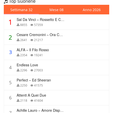
Top Suonerie
Settimana 32
Mese 08
Anno 2026
Sal Da Vinci – Rossetto E Caffè
1
8855
57359
Cesare Cremonini – Ora Che Non Ho Più Te
2
2641
21217
ALFA – Il Filo Rosso
3
2354
19241
Endless Love
4
2296
27003
Perfect – Ed Sheeran
5
2250
41575
Attenti A Quei Due
6
2118
41604
Achille Lauro – Amore Disperato
7