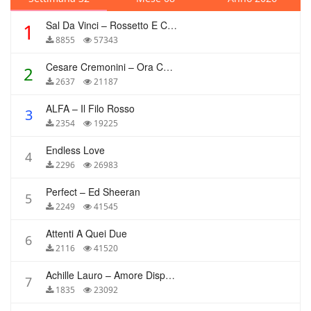
Sal Da Vinci – Rossetto E Caffè
1
8855
57343
Cesare Cremonini – Ora Che Non Ho Più Te
2
2637
21187
ALFA – Il Filo Rosso
3
2354
19225
Endless Love
4
2296
26983
Perfect – Ed Sheeran
5
2249
41545
Attenti A Quei Due
6
2116
41520
Achille Lauro – Amore Disperato
7
1835
23092