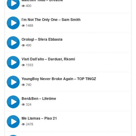
400
I’m Not The Only One – Sam Smith
1488
Orologi – Sfera Ebbasta
490
Visti Dall’alto – Dardust, Rkomi
1593
YoungBoy Never Broke Again – TOP TINGZ
740
Ben&Ben – Lifetime
324
Me Llamas – Piso 21
2478