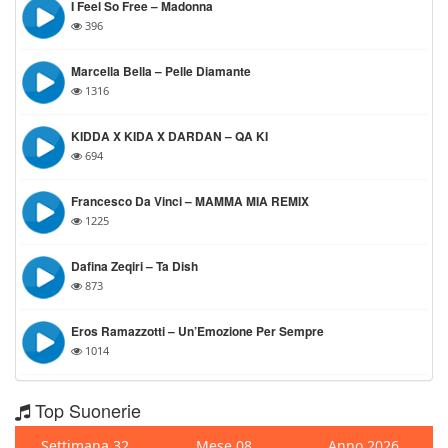
I Feel So Free – Madonna
396
Marcella Bella – Pelle Diamante
1316
KIDDA X KIDA X DARDAN – QA KI
694
Francesco Da Vinci – MAMMA MIA REMIX
1225
Dafina Zeqiri – Ta Dish
873
Eros Ramazzotti – Un’Emozione Per Sempre
1014
Top Suonerie
Settimana 32
Mese 08
Anno 2026