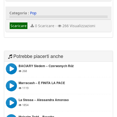
Categoria :
Pop
Scaricare
0 Scaricare -
266 Visualizzazioni
Potrebbe piacerti anche
BACIARY Siedem – Czerwonych Róż
268
Marracash – È FINITA LA PACE
1119
La Stessa – Alessandra Amoroso
1854
Malcolm Todd – Breathe