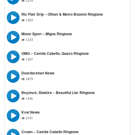
2374
Ric Flair Drip – Offset & Metro Boomin Ringtone
1303
Motor Sport – Migos Ringtone
1233
OMG – Camila Cabello, Quavo Ringtone
1307
Doordarshan News
2479
Beyoncé, Shakira – Beautiful Liar Ringtone
1436
Kval News
2741
Crown – Camila Cabello Ringtone