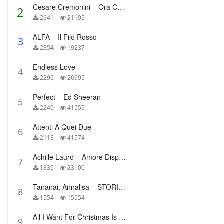
Cesare Cremonini – Ora Che Non Ho Più Te
2
2641
21195
ALFA – Il Filo Rosso
3
2354
19237
Endless Love
4
2296
26995
Perfect – Ed Sheeran
5
2249
41555
Attenti A Quei Due
6
2118
41574
Achille Lauro – Amore Disperato
7
1835
23100
Tananai, Annalisa – STORIE BREVI
8
1554
15554
All I Want For Christmas Is You – Mariah Carey
9