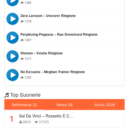
1386
Zara Larsson – Uncover Ringtone
1278
Perplexing Pegasus – Rae Sremmurd Ringtone
1307
Woman – Kesha Ringtone
1271
No Excuses – Meghan Trainor Ringtone
1205
Top Suonerie
Settimana 32
Mese 08
Anno 2026
Sal Da Vinci – Rossetto E Caffè
1
8855
57355