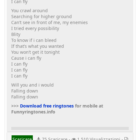
I can fly
You crawl around
Searching for higher ground
Can’t see in front of me, my enemies
I tried every possibility
Blity
To know if i can bleed
If that’s what you wanted
You won’t get it tonight
Cause i can fly
I can fly
I can fly
I can fly
Will you and i would
Falling down
Falling down
>>>
Download free ringtones
for mobile at
Funnyringtones.info
Scaricare
75 Scaricare -
1,510 Visualizzazioni -