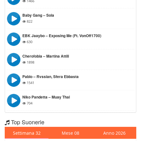
1466
Baby Gang – Sola
822
EBK Jaaybo – Exposing Me (ft. VonOff1700)
630
Cherofobia – Martina Attili
1898
Pablo – Rvssian, Sfera Ebbasta
1541
Niko Pandetta – Muay Thai
704
Top Suonerie
Settimana 32
Mese 08
Anno 2026