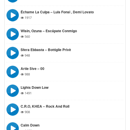
Échame La Culpa – Luis Fonsi , Demi Lovato
1917
Wisin, Ozuna – Escápate Conmigo
560
Sfera Ebbasta – Bottiglie Privè
948
Artie 5ive – 00
988
Lights Down Low
1491
C.R.O, KHEA – Rock And Roll
908
Calm Down