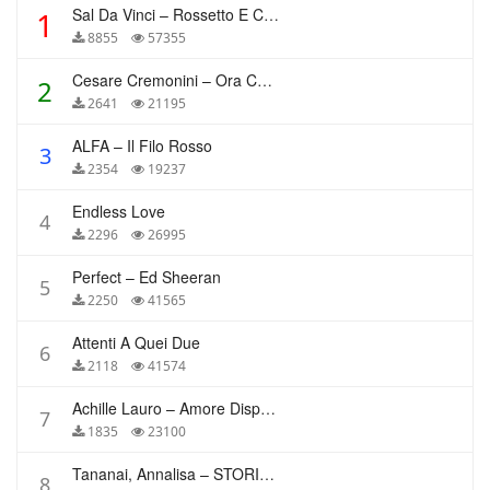
Sal Da Vinci – Rossetto E Caffè
1
8855
57355
Cesare Cremonini – Ora Che Non Ho Più Te
2
2641
21195
ALFA – Il Filo Rosso
3
2354
19237
Endless Love
4
2296
26995
Perfect – Ed Sheeran
5
2250
41565
Attenti A Quei Due
6
2118
41574
Achille Lauro – Amore Disperato
7
1835
23100
Tananai, Annalisa – STORIE BREVI
8