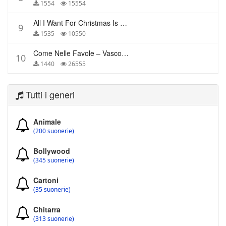
1554
15554
All I Want For Christmas Is You – Mariah Carey
9
1535
10550
Come Nelle Favole – Vasco Rossi
10
1440
26555
Tutti i generi
Animale
(200 suonerie)
Bollywood
(345 suonerie)
Cartoni
(35 suonerie)
Chitarra
(313 suonerie)