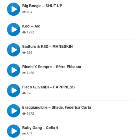
Big Boogie – SHUT UP
404
Kool – Aid
1292
Sadturs & KIID – MANESKIN
626
Ricchi X Sempre – Sfera Ebbasta
1468
Flaco G, IvanBi – HAPPINESS
626
Irraggiungibile – Shade, Federica Carta
1673
Baby Gang – Cella 4
847