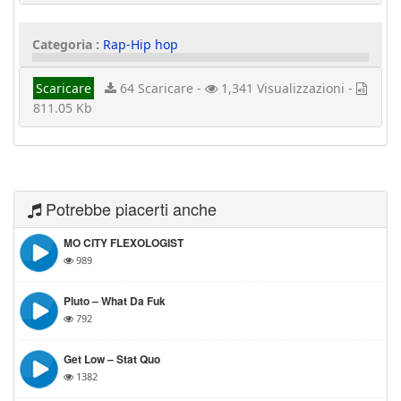
Categoria :
Rap-Hip hop
Scaricare
64 Scaricare -
1,341 Visualizzazioni -
811.05 Kb
Potrebbe piacerti anche
MO CITY FLEXOLOGIST
989
Pluto – What Da Fuk
792
Get Low – Stat Quo
1382