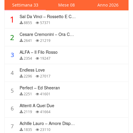
Settimana 33
Mese 08
Anno 2026
Sal Da Vinci – Rossetto E Caffè
1
8855
57371
Cesare Cremonini – Ora Che Non Ho Più Te
2
2641
21219
ALFA – Il Filo Rosso
3
2354
19247
Endless Love
4
2296
27017
Perfect – Ed Sheeran
5
2251
41601
Attenti A Quei Due
6
2119
41664
Achille Lauro – Amore Disperato
7
1835
23110