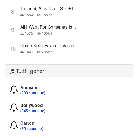
Tananai, Annalisa – STORIE BREVI
8
1554
15578
All I Want For Christmas Is You – Mariah Carey
9
1535
10564
Come Nelle Favole – Vasco Rossi
10
1441
26587
Tutti i generi
Animale
(200 suonerie)
Bollywood
(345 suonerie)
Cartoni
(35 suonerie)