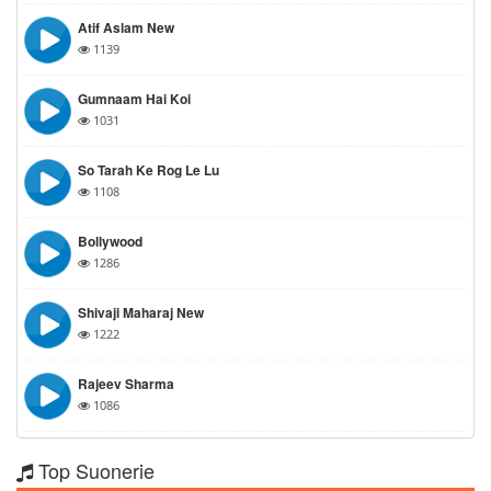
Atif Aslam New
1139
Gumnaam Hai Koi
1031
So Tarah Ke Rog Le Lu
1108
Bollywood
1286
Shivaji Maharaj New
1222
Rajeev Sharma
1086
Top Suonerie