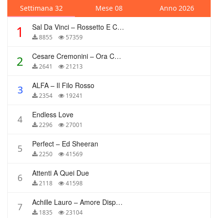
Settimana 32
Mese 08
Anno 2026
Sal Da Vinci – Rossetto E Caffè
1
8855
57359
Cesare Cremonini – Ora Che Non Ho Più Te
2
2641
21213
ALFA – Il Filo Rosso
3
2354
19241
Endless Love
4
2296
27001
Perfect – Ed Sheeran
5
2250
41569
Attenti A Quei Due
6
2118
41598
Achille Lauro – Amore Disperato
7
1835
23104