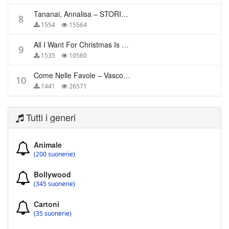
Tananai, Annalisa – STORIE BREVI
8
1554
15564
All I Want For Christmas Is You – Mariah Carey
9
1535
10560
Come Nelle Favole – Vasco Rossi
10
1441
26571
Tutti i generi
Animale
(200 suonerie)
Bollywood
(345 suonerie)
Cartoni
(35 suonerie)