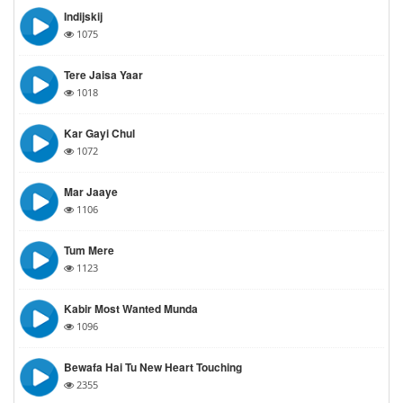
Indijskij
1075
Tere Jaisa Yaar
1018
Kar Gayi Chul
1072
Mar Jaaye
1106
Tum Mere
1123
Kabir Most Wanted Munda
1096
Bewafa Hai Tu New Heart Touching
2355