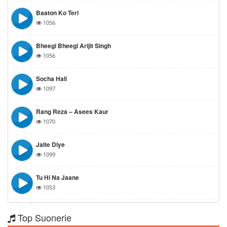
Baaton Ko Teri
1056
Bheegi Bheegi Arijit Singh
1056
Socha Hali
1097
Rang Reza – Asees Kaur
1070
Jalte Diye
1099
Tu Hi Na Jaane
1053
Top Suonerie