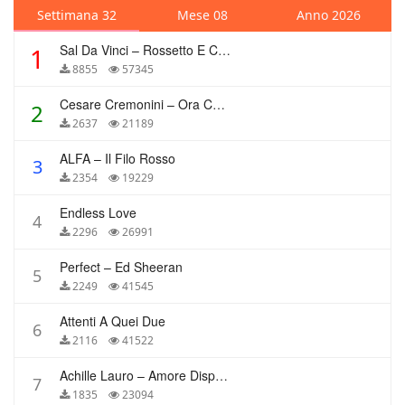
Settimana 32
Mese 08
Anno 2026
Sal Da Vinci – Rossetto E Caffè
1
8855
57345
Cesare Cremonini – Ora Che Non Ho Più Te
2
2637
21189
ALFA – Il Filo Rosso
3
2354
19229
Endless Love
4
2296
26991
Perfect – Ed Sheeran
5
2249
41545
Attenti A Quei Due
6
2116
41522
Achille Lauro – Amore Disperato
7
1835
23094