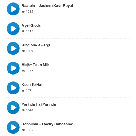
Raatein – Jasleen Kaur Royal
1085
Aye Khuda
1117
Ringtone Awargi
1109
Mujhe Tu Jo Mila
1072
Kuch To Hai
1171
Parinda Hai Parinda
1140
Rehnuma – Rocky Handsome
1065