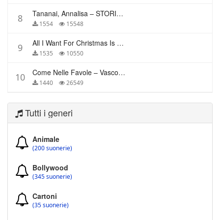
Tananai, Annalisa – STORIE BREVI
8
1554
15548
All I Want For Christmas Is You – Mariah Carey
9
1535
10550
Come Nelle Favole – Vasco Rossi
10
1440
26549
Tutti i generi
Animale
(200 suonerie)
Bollywood
(345 suonerie)
Cartoni
(35 suonerie)