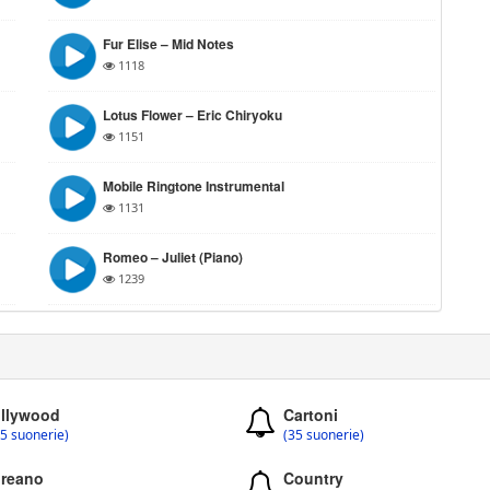
Fur Elise – Mid Notes
1118
Lotus Flower – Eric Chiryoku
1151
Mobile Ringtone Instrumental
1131
Romeo – Juliet (piano)
1239
llywood
Cartoni
5 suonerie)
(35 suonerie)
reano
Country