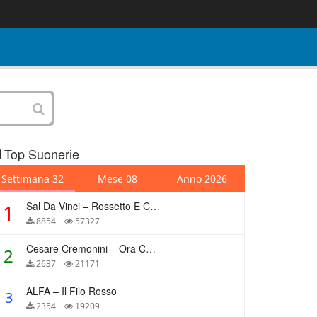
Top Suonerie
Settimana 32
Mese 08
Anno 2026
Sal Da Vinci – Rossetto E Caffè
1
8854
57327
Cesare Cremonini – Ora Che Non Ho Più Te
2
2637
21171
ALFA – Il Filo Rosso
3
2354
19209