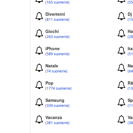
(165 suonerie)
(55
Divertenti
Dj
(811 suonerie)
(15
Giochi
Ha
(263 suonerie)
(28
iPhone
Ita
(589 suonerie)
(51
Natale
Na
(74 suonerie)
(64
Pop
R
(1774 suonerie)
(13
Samsung
Sp
(339 suonerie)
(11
Vacanza
Va
(381 suonerie)
(38