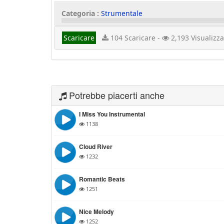
Categoria :
Strumentale
Scaricare
104 Scaricare -
2,193 Visualizza
Potrebbe piacerti anche
I Miss You Instrumental
1138
Cloud River
1232
Romantic Beats
1251
Nice Melody
1252