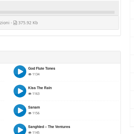
zioni -
375.92 Kb
God Flute Tones
1134
Kiss The Rain
1163
Sanam
1156
Sanghied – The Ventures
1145