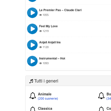
Le Premier Pas – Claude Ciari
1055
Feel My Love
1219
Anjali Anjali Ins
1120
Instrumental – Hot
1093
Tutti i generi
Animale
Bo
(200 suonerie)
(34
Classica
Co