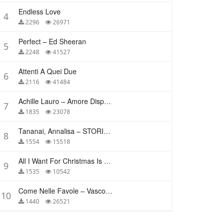
Endless Love
4
2296
26971
Perfect – Ed Sheeran
5
2248
41527
Attenti A Quei Due
6
2116
41484
Achille Lauro – Amore Disperato
7
1835
23078
Tananai, Annalisa – STORIE BREVI
8
1554
15518
All I Want For Christmas Is You – Mariah Carey
9
1535
10542
Come Nelle Favole – Vasco Rossi
10
1440
26521