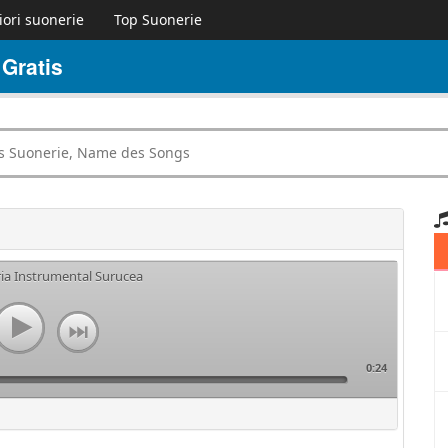
iori suonerie
Top Suonerie
Gratis
ria Instrumental Surucea
0:24