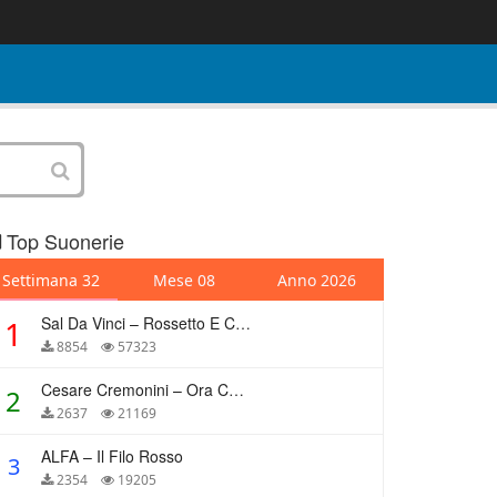
Top Suonerie
Settimana 32
Mese 08
Anno 2026
Sal Da Vinci – Rossetto E Caffè
1
8854
57323
Cesare Cremonini – Ora Che Non Ho Più Te
2
2637
21169
ALFA – Il Filo Rosso
3
2354
19205