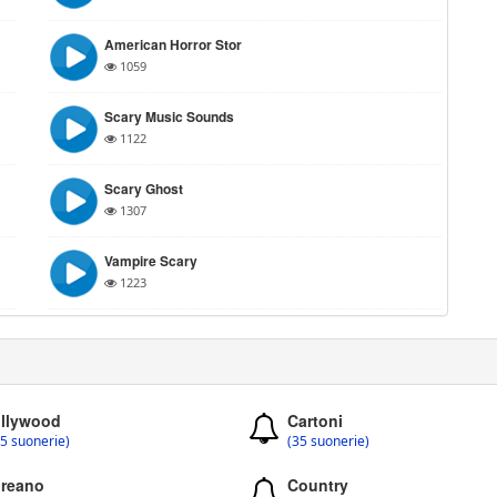
American Horror Stor
1059
Scary Music Sounds
1122
Scary Ghost
1307
Vampire Scary
1223
llywood
Cartoni
5 suonerie)
(35 suonerie)
reano
Country