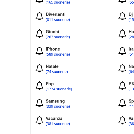
(165 suonerie)
(55
Divertenti
Dj
(811 suonerie)
(15
Giochi
Ha
(263 suonerie)
(28
iPhone
Ita
(589 suonerie)
(51
Natale
Na
(74 suonerie)
(64
Pop
R
(1774 suonerie)
(13
Samsung
Sp
(339 suonerie)
(11
Vacanza
Va
(381 suonerie)
(38