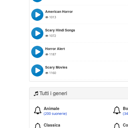
American Horror
1013
Scary Hindi Songs
1072
Horror Alert
1187
Scary Movies
1160
Tutti i generi
Animale
Bo
(200 suonerie)
(34
Classica
Co