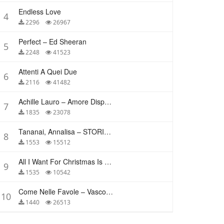
Endless Love
4
2296
26967
Perfect – Ed Sheeran
5
2248
41523
Attenti A Quei Due
6
2116
41482
Achille Lauro – Amore Disperato
7
1835
23078
Tananai, Annalisa – STORIE BREVI
8
1553
15512
All I Want For Christmas Is You – Mariah Carey
9
1535
10542
Come Nelle Favole – Vasco Rossi
10
1440
26513