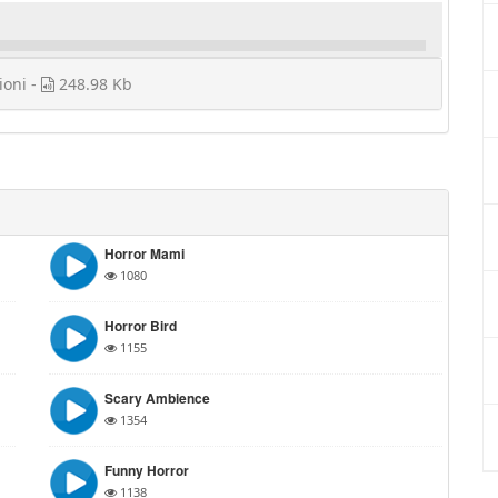
ioni -
248.98 Kb
Horror Mami
1080
Horror Bird
1155
Scary Ambience
1354
Funny Horror
1138