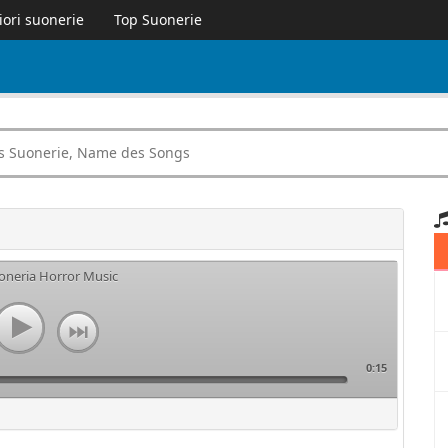
iori suonerie
Top Suonerie
uoneria Horror Music
0:15