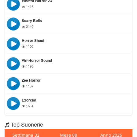
Electra Horror 23
1416
Scary Bells
2140
Horror Shout
1100
Vin-Horror Sound
1190
Zee Horror
1107
Exorcist
1651
Top Suonerie
Settimana 32
Mese 08
Anno 2026