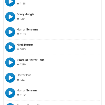
1138
Scary Jungle
1254
Horror Screams
1163
Hindi Horror
1023
Exorcist Horror Tone
1210
Horror Fun
1227
Horror Scream
1162