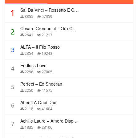
Sal Da Vinci – Rossetto E Caffè
1
8855
57359
Cesare Cremonini – Ora Che Non Ho Più Te
2
2641
21217
ALFA – Il Filo Rosso
3
2354
19243
Endless Love
4
2296
27005
Perfect – Ed Sheeran
5
2250
41575
Attenti A Quei Due
6
2118
41604
Achille Lauro – Amore Disperato
7
1835
23106