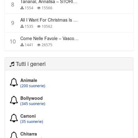
Tananai, Annalisa – STORIE BREVI
8
1554
15566
All I Want For Christmas Is You – Mariah Carey
9
1535
10562
Come Nelle Favole – Vasco Rossi
10
1441
26575
Tutti i generi
Animale
(200 suonerie)
Bollywood
(345 suonerie)
Cartoni
(35 suonerie)
Chitarra