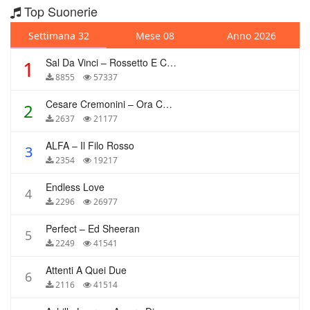
Top Suonerie
Settimana 32
Mese 08
Anno 2026
Sal Da Vinci – Rossetto E Caffè
1
8855
57337
Cesare Cremonini – Ora Che Non Ho Più Te
2
2637
21177
ALFA – Il Filo Rosso
3
2354
19217
Endless Love
4
2296
26977
Perfect – Ed Sheeran
5
2249
41541
Attenti A Quei Due
6
2116
41514