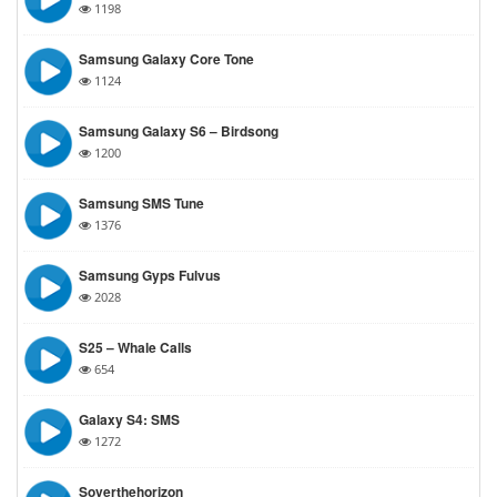
1198
Samsung Galaxy Core Tone
1124
Samsung Galaxy S6 – Birdsong
1200
Samsung SMS Tune
1376
Samsung Gyps Fulvus
2028
S25 – Whale Calls
654
Galaxy S4: SMS
1272
Soverthehorizon