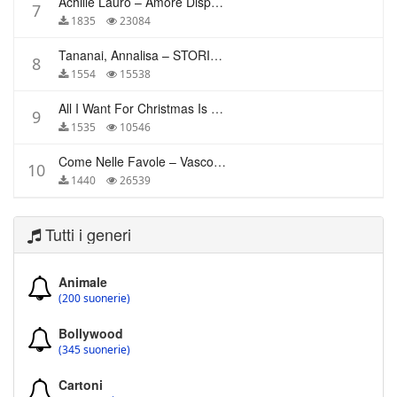
Achille Lauro – Amore Disperato
7
1835
23084
Tananai, Annalisa – STORIE BREVI
8
1554
15538
All I Want For Christmas Is You – Mariah Carey
9
1535
10546
Come Nelle Favole – Vasco Rossi
10
1440
26539
Tutti i generi
Animale
(200 suonerie)
Bollywood
(345 suonerie)
Cartoni