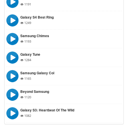
1191
Galaxy S4 Best Ring
1249
Samsung Chimes
1193
Galaxy Tune
1284
Samsung Galaxy Col
1165
Beyond Samsung
1120
Galaxy S3: Heartbeat Of The Wild
1082