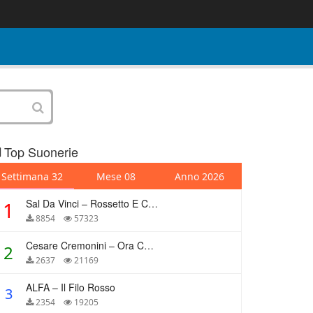
Top Suonerie
Settimana 32
Mese 08
Anno 2026
Sal Da Vinci – Rossetto E Caffè
1
8854
57323
Cesare Cremonini – Ora Che Non Ho Più Te
2
2637
21169
ALFA – Il Filo Rosso
3
2354
19205