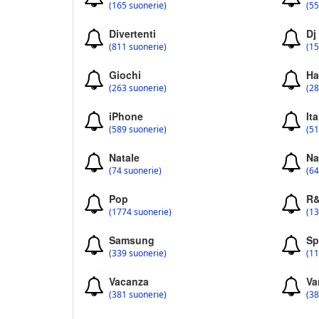
(165 suonerie)
(55
Divertenti
Dj
(811 suonerie)
(15
Giochi
Ha
(263 suonerie)
(28
iPhone
Ita
(589 suonerie)
(51
Natale
Na
(74 suonerie)
(64
Pop
R
(1774 suonerie)
(13
Samsung
Sp
(339 suonerie)
(11
Vacanza
Va
(381 suonerie)
(38