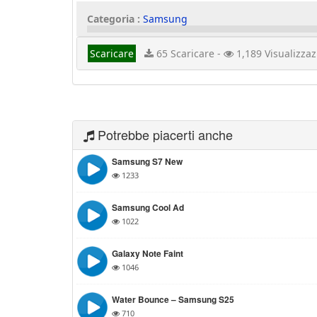
Categoria :
Samsung
Scaricare
65 Scaricare -
1,189 Visualizzaz
Potrebbe piacerti anche
Samsung S7 New
1233
Samsung Cool Ad
1022
Galaxy Note Faint
1046
Water Bounce – Samsung S25
710