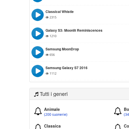
Classical Whistle
2315
Galaxy S3: Moonlit Reminiscences
1210
Samsung MoonDrop
656
Samsung Galaxy S7 2016
1112
Tutti i generi
Animale
Bo
(200 suonerie)
(34
Classica
Co