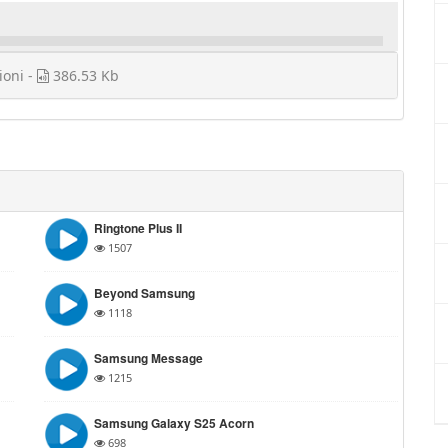
ioni -
386.53 Kb
Ringtone Plus II
1507
Beyond Samsung
1118
Samsung Message
1215
Samsung Galaxy S25 Acorn
698