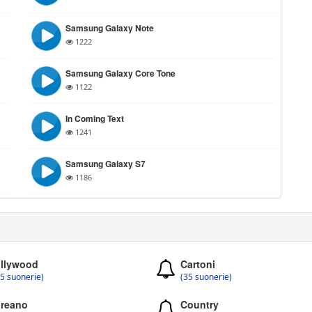
Samsung Galaxy Note
1222
Samsung Galaxy Core Tone
1122
In Coming Text
1241
Samsung Galaxy S7
1186
llywood
Cartoni
5 suonerie)
(35 suonerie)
reano
Country