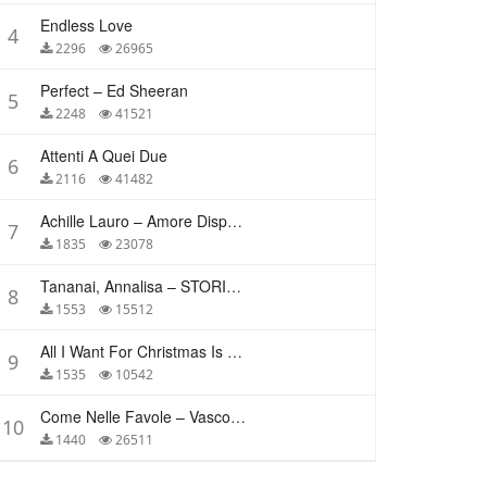
Endless Love
4
2296
26965
Perfect – Ed Sheeran
5
2248
41521
Attenti A Quei Due
6
2116
41482
Achille Lauro – Amore Disperato
7
1835
23078
Tananai, Annalisa – STORIE BREVI
8
1553
15512
All I Want For Christmas Is You – Mariah Carey
9
1535
10542
Come Nelle Favole – Vasco Rossi
10
1440
26511