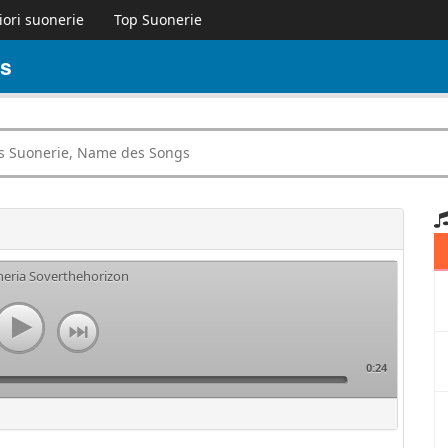
iori suonerie
Top Suonerie
is
neria Soverthehorizon
0:24