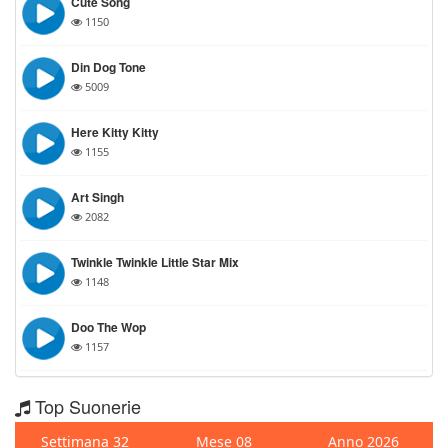
Cute Song
1150
Din Dog Tone
5009
Here Kitty Kitty
1155
Art Singh
2082
Twinkle Twinkle Little Star Mix
1148
Doo The Wop
1157
Top Suonerie
Settimana 32
Mese 08
Anno 2026