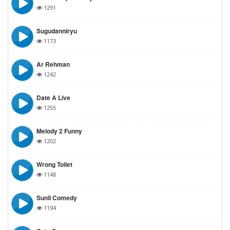
1291
Sugudanniryu
1173
Ar Rehman
1242
Date A Live
1255
Melody 2 Funny
1202
Wrong Toilet
1148
Sunil Comedy
1194