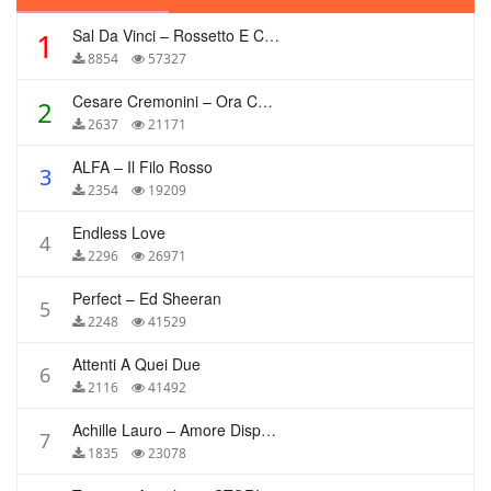
Sal Da Vinci – Rossetto E Caffè
1
8854
57327
Cesare Cremonini – Ora Che Non Ho Più Te
2
2637
21171
ALFA – Il Filo Rosso
3
2354
19209
Endless Love
4
2296
26971
Perfect – Ed Sheeran
5
2248
41529
Attenti A Quei Due
6
2116
41492
Achille Lauro – Amore Disperato
7
1835
23078